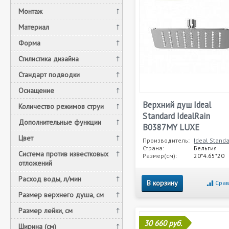
Монтаж
Материал
Форма
Стилистика дизайна
Стандарт подводки
Оснащение
Верхний душ Ideal
Количество режимов струи
Standard IdealRain
Дополнительные функции
B0387MY LUXE
Цвет
Производитель:
Ideal Stand
Страна:
Бельгия
Система против известковых
Размер(см):
20*4.65*20
отложений
Расход воды, л/мин
В корзину
Срав
Размер верхнего душа, см
Размер лейки, см
30 660 руб.
Ширина (см)