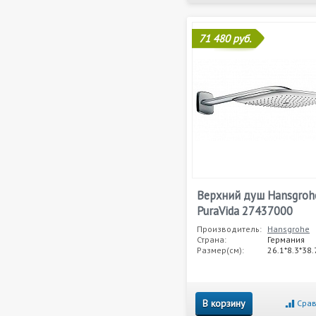
71 480 руб.
Верхний душ Hansgroh
PuraVida 27437000
Производитель:
Hansgrohe
Страна:
Германия
Размер(см):
26.1*8.3*38.
В корзину
Срав