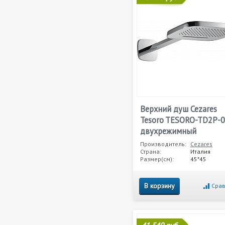
Верхний душ Cezares
Tesoro TESORO-TD2P-
двухрежимный
Производитель:
Cezares
Страна:
Италия
Размер(см):
45*45
В корзину
Срав