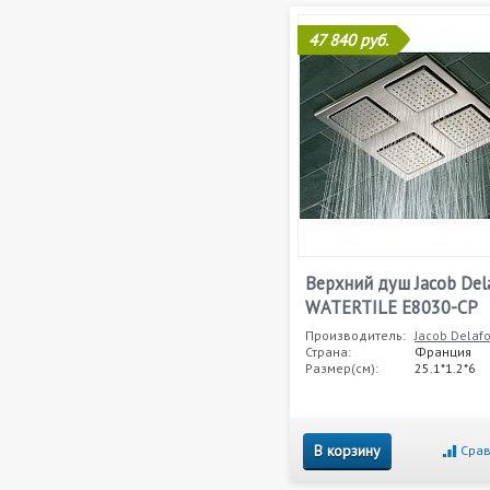
47 840 руб.
Верхний душ Jacob Del
WATERTILE E8030-CP
Производитель:
Jacob Delaf
Страна:
Франция
Размер(см):
25.1*1.2*6
В корзину
Срав