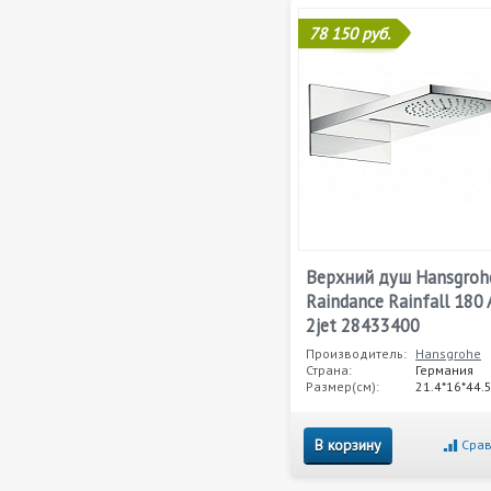
78 150 руб.
Верхний душ Hansgroh
Raindance Rainfall 180 
2jet 28433400
Производитель:
Hansgrohe
Страна:
Германия
Размер(см):
21.4*16*44.
В корзину
Срав