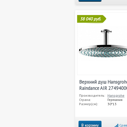
38 040 руб.
Верхний душ Hansgroh
Raindance AIR 2749400
Производитель:
Hansgrohe
Страна:
Германия
Размер(см):
30*13
В корзину
Срав