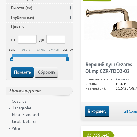
Высота (см)
Глубина (см)
Цена
От
До
2 380
93 073
183 765
274 458
365 150
Верхний душ Cezares
Olimp CZR-TDD2-02
Производитель:
Cezares
Страна:
Италия
Размер(см):
21.5*23*38.
Производтели
- Cezares
- Hansgrohe
В корзину
Срав
- Ideal Standard
- Jacob Delafon
- Vitra
25 750 руб.