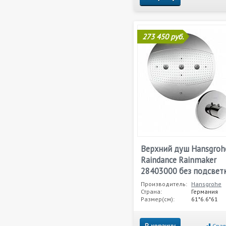
273 450 руб.
Верхний душ Hansgroh
Raindance Rainmaker
28403000 без подсвет
Производитель:
Hansgrohe
Страна:
Германия
Размер(см):
61*6.6*61
Срав