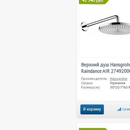
41 540 руб.
Верхний душ Hansgroh
Raindance AIR 2749200
Производитель:
Hansgrohe
Страна:
Германия
Размер(см):
30*10.7*60.
В корзину
Срав