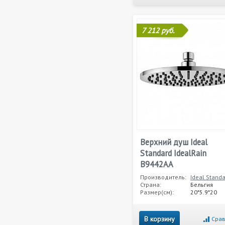
7 212 руб.
Верхний душ Ideal
Standard IdealRain
B9442AA
Производитель:
Ideal Stand
Страна:
Бельгия
Размер(см):
20*5.9*20
В корзину
Срав