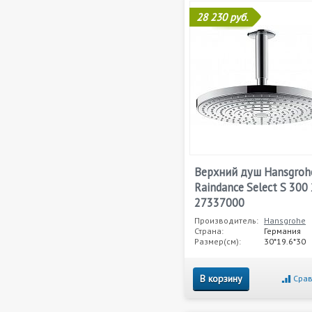
28 230 руб.
Верхний душ Hansgroh
Raindance Select S 300 
27337000
Производитель:
Hansgrohe
Страна:
Германия
Размер(см):
30*19.6*30
В корзину
Срав