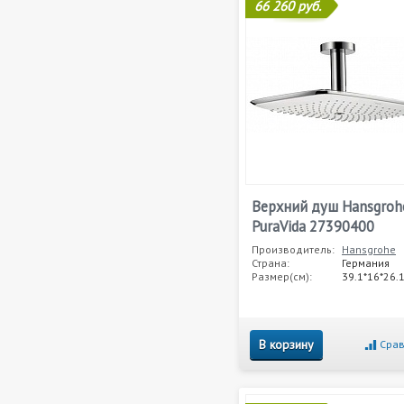
66 260 руб.
Верхний душ Hansgroh
PuraVida 27390400
Производитель:
Hansgrohe
Страна:
Германия
Размер(см):
39.1*16*26.
В корзину
Срав