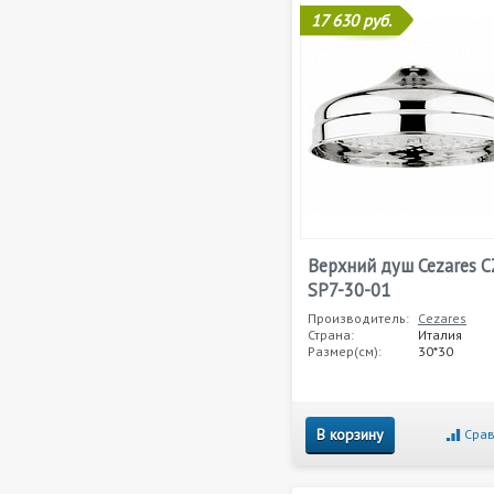
17 630 руб.
Верхний душ Cezares C
SP7-30-01
Производитель:
Cezares
Страна:
Италия
Размер(см):
30*30
В корзину
Срав