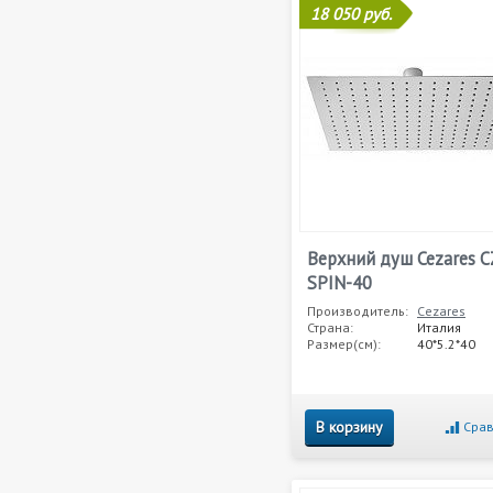
18 050 руб.
Верхний душ Cezares C
SPIN-40
Производитель:
Cezares
Страна:
Италия
Размер(см):
40*5.2*40
В корзину
Срав