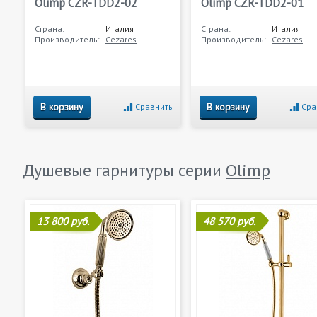
Olimp CZR-TDD2-02
Olimp CZR-TDD2-01
Страна:
Италия
Страна:
Италия
Производитель:
Cezares
Производитель:
Cezares
В корзину
В корзину
Сравнить
Сра
Душевые гарнитуры серии
Olimp
13 800 руб.
48 570 руб.