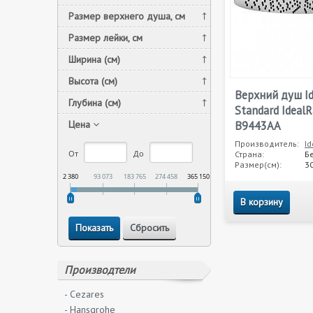
Размер верхнего душа, см
Размер лейки, см
Ширина (см)
Высота (см)
Верхний душ Id
Глубина (см)
Standard IdealR
Цена
B9443AA
Производитель:
Id
От
До
Страна:
Б
Размер(см):
30
2 380
93 073
183 765
274 458
365 150
В корзину
Производтели
- Cezares
- Hansgrohe