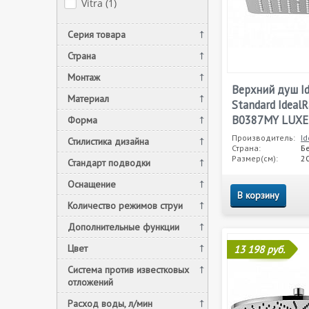
Vitra (
1
)
Серия товара
Страна
Монтаж
Верхний душ Id
Материал
Standard IdealR
B0387MY LUXE
Форма
Производитель:
Id
Стилистика дизайна
Страна:
Б
Размер(см):
20
Стандарт подводки
Оснащение
В корзину
Количество режимов струи
Дополнительные функции
Цвет
13 198 руб.
Система против известковых
отложений
Расход воды, л/мин