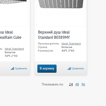
ш Ideal
Верхний душ Ideal
dealRain Cube
Standard B0389MY
Производитель:
Ideal Standard
Страна:
Бельгия
ь:
Ideal Standard
Размер(см):
40*5.3*40
Бельгия
30*5.2*30
В корзину
Сравнить
Сравнить
Показывать по:
24
48
96