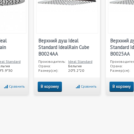
eal
Верхний душ Ideal
Верхний ду
ain
Standard IdealRain Cube
Standard I
B0024AA
B0025AA
eal Standard
Производитель:
Ideal Standard
Производител
ельгия
Страна:
Бельгия
Страна:
*5.9*30
Размер(см):
20*5.2*20
Размер(см):
В корзину
В корзину
Сравнить
Сравнить