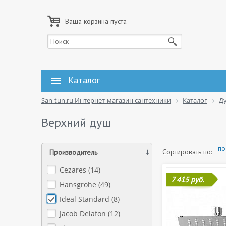
Ваша корзина пуста
Каталог
San-tun.ru Интернет-магазин сантехники
Каталог
Д
Верхний душ
по
Сортировать по:
Производитель
Cezares (
14
)
7 415 руб.
Hansgrohe (
49
)
Ideal Standard (
8
)
Jacob Delafon (
12
)