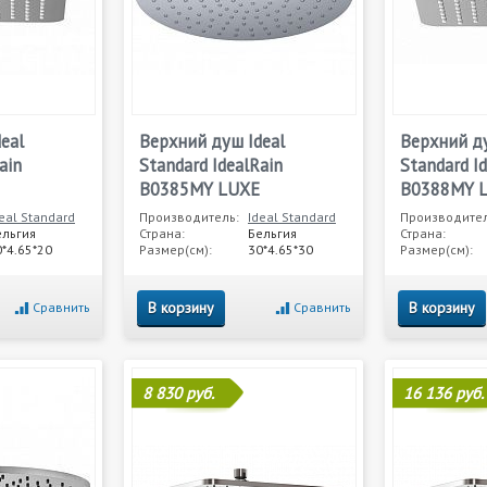
eal
Верхний душ Ideal
Верхний ду
ain
Standard IdealRain
Standard I
B0385MY LUXE
B0388MY 
eal Standard
Производитель:
Ideal Standard
Производител
ельгия
Страна:
Бельгия
Страна:
*4.65*20
Размер(см):
30*4.65*30
Размер(см):
В корзину
В корзину
Сравнить
Сравнить
8 830 руб.
16 136 руб.