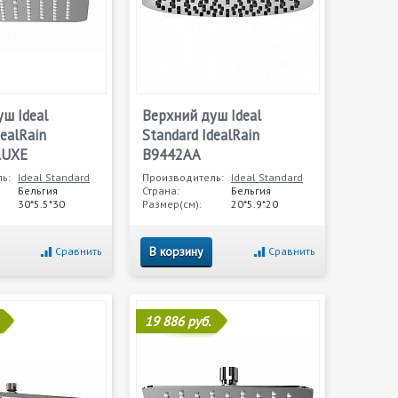
ш Ideal
Верхний душ Ideal
dealRain
Standard IdealRain
LUXE
B9442AA
ь:
Ideal Standard
Производитель:
Ideal Standard
Бельгия
Страна:
Бельгия
30*5.5*30
Размер(см):
20*5.9*20
В корзину
Сравнить
Сравнить
19 886 руб.