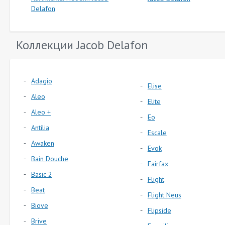
Delafon
Коллекции Jacob Delafon
Adagio
Elise
Aleo
Elite
Aleo +
Eo
Antilia
Escale
Awaken
Evok
Bain Douche
Fairfax
Basic 2
Flight
Beat
Flight Neus
Biove
Flipside
Brive