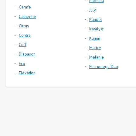
Formilia
Carafe
July
Catherine
Kandel
Citrus
Katalyst
Contra
Kumin
Cuff
Malice
Diapason
Melanie
Eco
Micromega Duo
Elevation