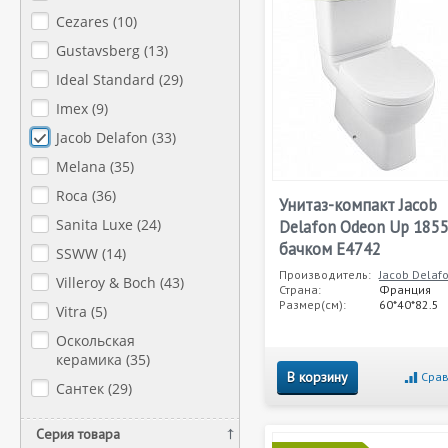
Cezares (
10
)
Gustavsberg (
13
)
Ideal Standard (
29
)
Imex (
9
)
Jacob Delafon (
33
)
Melana (
35
)
Roca (
36
)
Унитаз-компакт Jacob
Sanita Luxe (
24
)
Delafon Odeon Up 1855
бачком E4742
SSWW (
14
)
Производитель:
Jacob Delaf
Villeroy & Boch (
43
)
Страна:
Франция
Размер(см):
60*40*82.5
Vitra (
5
)
Оскольская
керамика (
35
)
В корзину
Срав
Сантек (
29
)
Серия товара