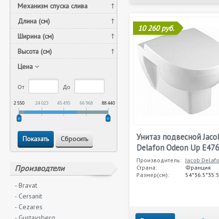
Механизм спуска слива
Длина (см)
10 260 руб.
Ширина (см)
Высота (см)
Цена
От
До
2 550
24 023
45 495
66 968
88 440
Унитаз подвесной Jaco
Delafon Odeon Up E47
Производитель:
Jacob Delaf
Производтели
Страна:
Франция
Размер(см):
54*36.5*35.
- Bravat
- Cersanit
- Cezares
- Gustavsberg