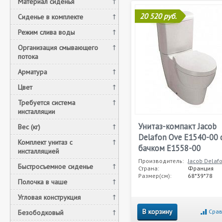
Материал сиденья
20 520 руб.
Сиденье в комплекте
Режим слива воды
Организация смывающего
потока
Арматура
Цвет
Требуется система
инсталляции
Унитаз-компакт Jacob
Вес (кг)
Delafon Ove E1540-00 
Комплект унитаз c
бачком E1558-00
инсталляцией
Производитель:
Jacob Delaf
Быстросъемное сиденье
Страна:
Франция
Размер(см):
68*39*78
Полочка в чаше
Угловая конструкция
В корзину
Срав
Безободковый