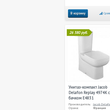
В корзину
Срав
26 380 руб.
Унитаз-компакт Jacob
Delafon Replay 4974K с
бачком E4831
Производитель:
Jacob Delaf
Страна:
Франция