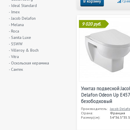
В корзину
Срав
- Ideal Standard
- Imex
- Jacob Delafon
9 020 руб.
- Melana
- Roca
- Sanita Luxe
- SSWW
- Villeroy & Boch
- Vitra
- Оскольская керамика
- Сантек
Унитаз подвесной Jaco
Delafon Odeon Up E45
безободковый
Производитель:
Jacob Delaf
Страна:
Франция
Размер(см):
54*36.5*35.