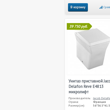
В корзину
Срав
39 750 руб.
Унитаз приставной Jac
Delafon Reve E4813
микролифт
Производитель:
Jacob Delaf
Страна:
Франция
Размер(см):
56*36.5*41.