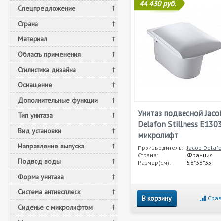
44 430 руб.
Спецпредложение
Страна
Материал
Область применения
Стилистика дизайна
Оснащение
Дополнительные функции
Унитаз подвесной Jaco
Тип унитаза
Delafon Stillness E130
Вид установки
микролифт
Направление выпуска
Производитель:
Jacob Delaf
Страна:
Франция
Подвод воды
Размер(см):
58*38*35
Форма унитаза
Система антивсплеск
В корзину
Срав
Сиденье с микролифтом