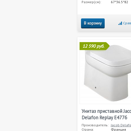
Размер(см):
67*36.5*82
В корзину
Срав
12 590 руб.
Унитаз приставной Jac
Delafon Replay E4776
Производитель:
Jacob Delaf
Страна:
Франция