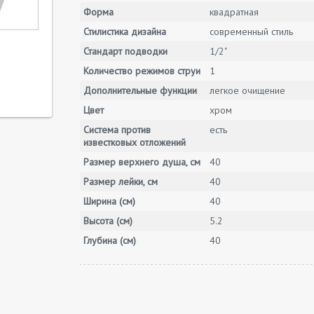
Форма
квадратная
Стилистика дизайна
современный стиль
Стандарт подводки
1/2"
Количество режимов струи
1
Дополнительные функции
легкое очищение
Цвет
хром
Система против
есть
известковых отложений
Размер верхнего душа, см
40
Размер лейки, см
40
Ширина (см)
40
Высота (см)
5.2
Глубина (см)
40