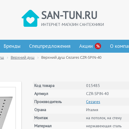
SAN-TUN.RU
ИНТЕРНЕТ-МАГАЗИН САНТЕХНИКИ
Бренды
Спецпредложения
Акции
О компа
уш
Верхний душ
Верхний душ Cezares CZR-SPIN-40
Код товара
015485
Артикул
CZR-SPIN-40
Производитель
Cezares
Страна
Италия
Монтаж
на потолок, на стену
Материал
нержавеющая сталь