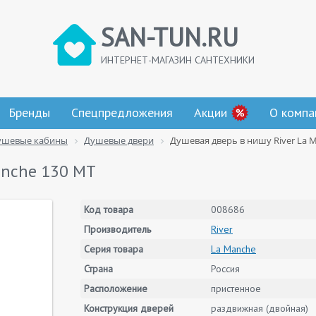
SAN-TUN.RU
ИНТЕРНЕТ-МАГАЗИН САНТЕХНИКИ
Бренды
Спецпредложения
Акции
О компа
ушевые кабины
Душевые двери
Душевая дверь в нишу River La 
anche 130 МТ
Код товара
008686
Производитель
River
Серия товара
La Manche
Страна
Россия
Расположение
пристенное
Конструкция дверей
раздвижная (двойная)