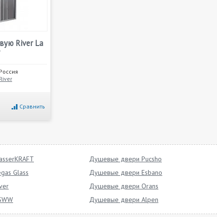
вую River La
T
Россия
River
Сравнить
asserKRAFT
Душевые двери Pucsho
gas Glass
Душевые двери Esbano
ver
Душевые двери Orans
SSWW
Душевые двери Alpen