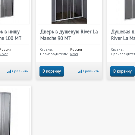
ь в нишу
Дверь в душевую River La
Душевая д
che 100 МТ
Manche 90 МТ
River La M
Россия
Страна:
Россия
Страна:
River
Производитель:
River
Производител
В корзину
В корзину
Сравнить
Сравнить