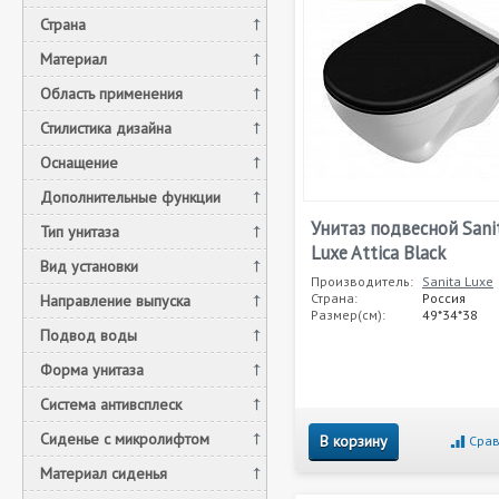
Страна
Материал
Область применения
Стилистика дизайна
Оснащение
Дополнительные функции
Унитаз подвесной Sani
Тип унитаза
Luxe Attica Black
Вид установки
Производитель:
Sanita Luxe
Страна:
Россия
Направление выпуска
Размер(см):
49*34*38
Подвод воды
Форма унитаза
Система антивсплеск
Сиденье с микролифтом
В корзину
Срав
Материал сиденья