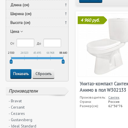
Длина (см)
Ширина (см)
4 960 руб.
Высота (см)
Цена
От
До
2 550
24 023
45 495
66 968
88 440
Унитаз-компакт Санте
Анимо в пол W302133
Производтели
Производитель:
Сантек
- Bravat
Страна:
Россия
Размер(см):
62*36*76
- Cersanit
- Cezares
- Gustavsberg
- Ideal Standard