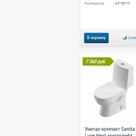
Размер(см):
63*38*75
В корзину
Срав
7 360 руб.
Унитаз-компакт Sanita
Luxe Next микролифт