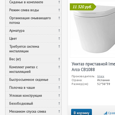
Сиденье в комплекте
11 320 руб.
Режим слива воды
Организация смывающего
потока
Арматура
Цвет
Требуется система
инсталляции
Вес (кг)
Унитаз приставной Im
Комплект унитаз c
Arco CB1088
инсталляцией
Производитель:
Imex
Быстросъемное сиденье
Страна:
Испания
Размер(см):
52*36*39
Полочка в чаше
Угловая конструкция
Безободковый
Механизм спуска слива
В корзину
Срав