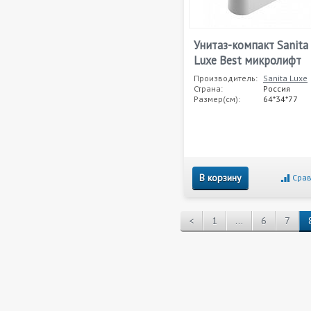
Унитаз-компакт Sanita
Luxe Best микролифт
Производитель:
Sanita Luxe
Страна:
Россия
Размер(см):
64*34*77
В корзину
Срав
<
1
...
6
7