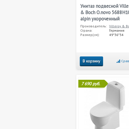
Унитаз подвесной Ville
& Boch O.novo 5688H1
alpin укороченный
Производитель:
Villeroy & B
Страна:
Германия
Размер(см):
49*36*34
В корзину
Срав
7 690 руб.