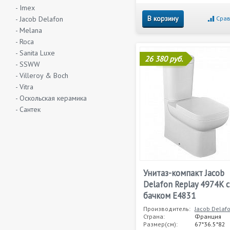
- Imex
В корзину
- Jacob Delafon
Срав
- Melana
- Roca
- Sanita Luxe
26 380 руб.
- SSWW
- Villeroy & Boch
- Vitra
- Оскольская керамика
- Сантек
Унитаз-компакт Jacob
Delafon Replay 4974K с
бачком E4831
Производитель:
Jacob Delaf
Страна:
Франция
Размер(см):
67*36.5*82