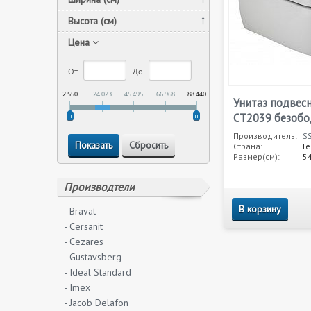
Высота (см)
Цена
От
До
2 550
24 023
45 495
66 968
88 440
Унитаз подве
CT2039 безоб
Производитель:
S
Страна:
Г
Размер(см):
54
Производтели
В корзину
- Bravat
- Cersanit
- Cezares
- Gustavsberg
- Ideal Standard
- Imex
- Jacob Delafon