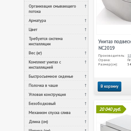
Организация смывающего
потока
Арматура
Цвет
Требуется система
Унитаз подве
инсталляции
NC2019
Вес (кг)
Производитель:
S
Страна:
Г
Комплект унитаз c
Размер(см):
54
инсталляцией
Быстросъемное сиденье
Полочка в чаше
В корзину
Угловая конструкция
Безободковый
20 040 руб.
Механизм спуска слива
Длина (см)
Ширина (см)