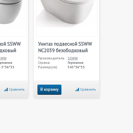
сной SSWW
Унитаз подвесной SSWW
одковый
NC2039 безободковый
SWW
Производитель:
SSWW
ермания
Страна:
Германия
.5*36*33
Размер(см):
545*36*33
В корзину
Сравнить
Сравнить