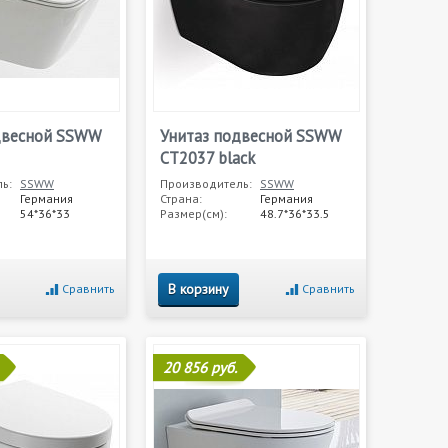
двесной SSWW
Унитаз подвесной SSWW
CT2037 black
ь:
SSWW
Производитель:
SSWW
Германия
Страна:
Германия
54*36*33
Размер(см):
48.7*36*33.5
В корзину
Сравнить
Сравнить
20 856 руб.