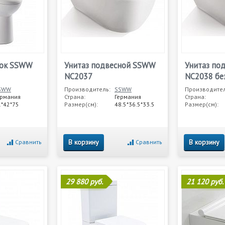
лок SSWW
Унитаз подвесной SSWW
Унитаз по
NC2037
NC2038 бе
SWW
Производитель:
SSWW
Производител
ермания
Страна:
Германия
Страна:
1*42*75
Размер(см):
48.5*36.5*33.5
Размер(см):
В корзину
В корзину
Сравнить
Сравнить
29 880 руб.
21 120 руб.