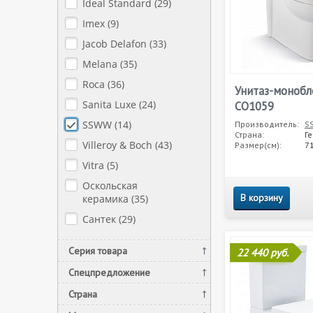
Ideal Standard (
29
)
Imex (
9
)
Jacob Delafon (
33
)
Melana (
35
)
Roca (
36
)
Унитаз-моноб
Sanita Luxe (
24
)
CO1059
SSWW (
14
)
Производитель:
S
Страна:
Г
Villeroy & Boch (
43
)
Размер(см):
7
Vitra (
5
)
Оскольская
В корзину
керамика (
35
)
Сантек (
29
)
Серия товара
22 440 руб.
Спецпредложение
Страна