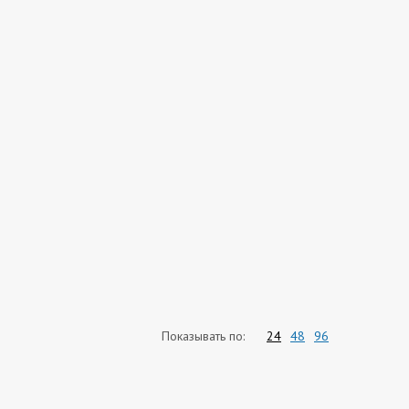
Показывать по:
24
48
96