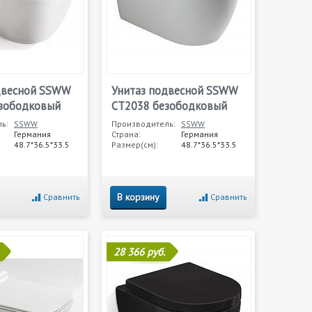
двесной SSWW
Унитаз подвесной SSWW
зободковый
CT2038 безободковый
ь:
SSWW
Производитель:
SSWW
Германия
Страна:
Германия
48.7*36.5*33.5
Размер(см):
48.7*36.5*33.5
В корзину
Сравнить
Сравнить
28 366 руб.