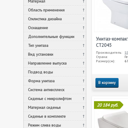
Материал
Область применения
Стилистика дизайна
Оснащение
Дополнительные функции
Унитаз-компа
CT2045
Тип унитаза
Производитель:
S
Вид установки
Страна:
Г
Размер(см):
6
Направление выпуска
Подвод воды
Форма унитаза
В корзину
Система антивсплеск
Сиденье с микролифтом
20 184 руб.
Материал сиденья
Сиденье в комплекте
Режим слива воды