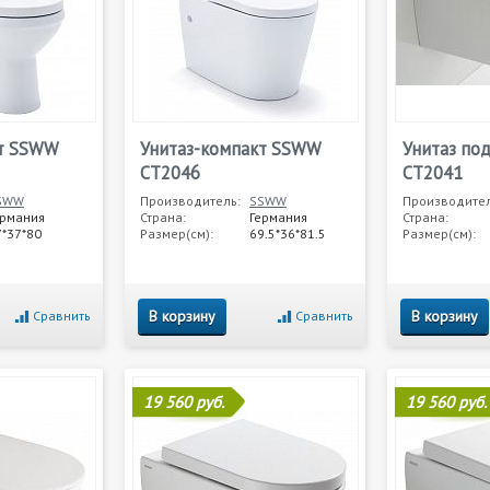
кт SSWW
Унитаз-компакт SSWW
Унитаз по
CT2046
CT2041
SWW
Производитель:
SSWW
Производител
ермания
Страна:
Германия
Страна:
7*37*80
Размер(см):
69.5*36*81.5
Размер(см):
В корзину
В корзину
Сравнить
Сравнить
19 560 руб.
19 560 руб.