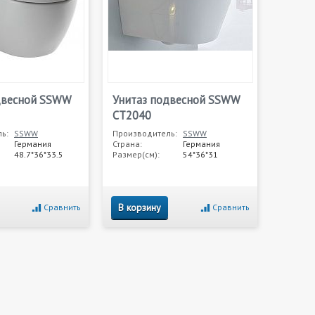
двесной SSWW
Унитаз подвесной SSWW
CT2040
ь:
SSWW
Производитель:
SSWW
Германия
Страна:
Германия
48.7*36*33.5
Размер(см):
54*36*31
В корзину
Сравнить
Сравнить