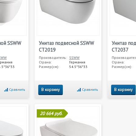
сной SSWW
Унитаз подвесной SSWW
Унитаз по
CT2019
CT2037
SWW
Производитель:
SSWW
Производител
ермания
Страна:
Германия
Страна:
.5*36*33
Размер(см):
54.5*36*33
Размер(см):
В корзину
В корзину
Сравнить
Сравнить
20 664 руб.