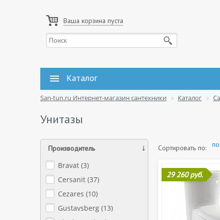
Ваша корзина пуста
Каталог
San-tun.ru Интернет-магазин сантехники
Каталог
С
Унитазы
по
Сортировать по:
Производитель
Bravat (
3
)
29 260 руб.
Cersanit (
37
)
Cezares (
10
)
Gustavsberg (
13
)