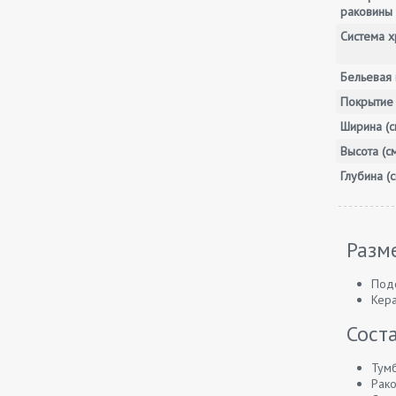
раковины
Система х
Бельевая 
Покрытие
Ширина (с
Высота (с
Глубина (с
Разм
Подс
Кера
Сост
Тумб
Рако