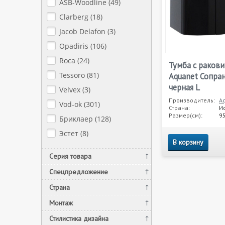
ASB-Woodline (
49
)
Clarberg (
18
)
Jacob Delafon (
3
)
Opadiris (
106
)
Roca (
24
)
Тумба с раков
Tessoro (
81
)
Aquanet Сопран
черная L
Velvex (
3
)
Производитель:
A
Vod-ok (
301
)
Страна:
И
Размер(см):
9
Бриклаер (
128
)
Эстет (
8
)
В корзину
Серия товара
Спецпредложение
Страна
Монтаж
Стилистика дизайна