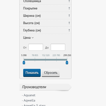
Столешница
Покрытие
Ширина (см)
Высота (см)
Глубина (см)
Цена
От
До
5 390
78 855
152 320
225 785
299 250
Производтели
- Aquanet
- Aqwella
- Aqwella 5 stars