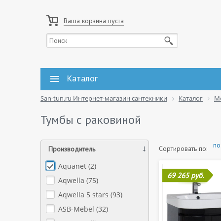
Ваша корзина пуста
Каталог
San-tun.ru Интернет-магазин сантехники
Каталог
М
Тумбы с раковиной
по
Сортировать по:
Производитель
Aquanet (
2
)
69 265 руб.
Aqwella (
75
)
Aqwella 5 stars (
93
)
ASB-Mebel (
32
)