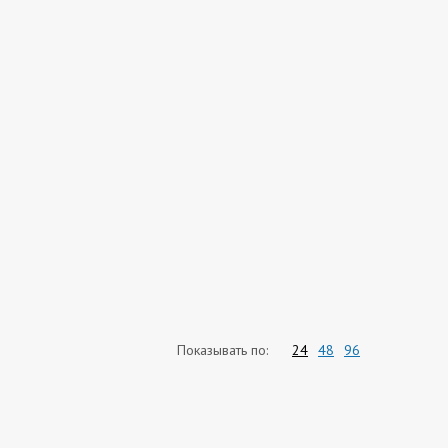
Показывать по:
24
48
96