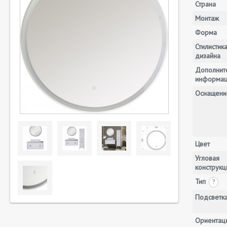
Страна
Монтаж
Форма
Стилистик
дизайна
Дополнит
информа
Оснащени
Цвет
Угловая
конструкц
Тип
?
Подсветк
Ориентац