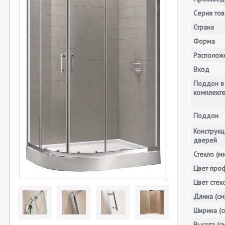
Серия тов
Страна
Форма
Располож
Вход
Поддон в
комплект
Поддон
Конструкц
дверей
Стекло (м
Цвет про
Цвет стек
Длина (см
Ширина (с
Высота (с