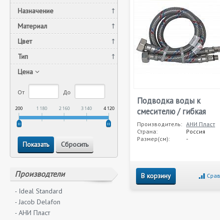
Назначение
Материал
Цвет
Тип
Цена
От
До
Подводка воды к
200
1 180
2 160
3 140
4 120
смесителю / гибкая
Производитель:
АНИ Пласт
Страна:
Россия
Размер(см):
-
Производтели
В корзину
Срав
- Ideal Standard
- Jacob Delafon
- АНИ Пласт