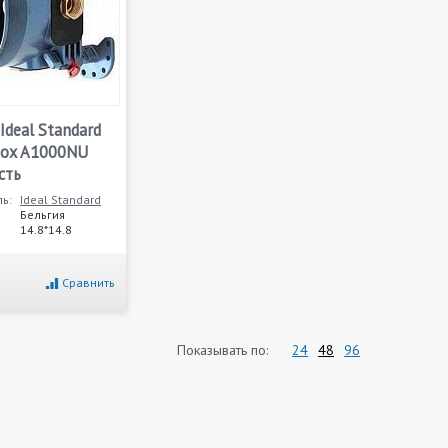
Ideal Standard
Box A1000NU
сть
ь:
Ideal Standard
Бельгия
14.8*14.8
Сравнить
Показывать по:
24
48
96