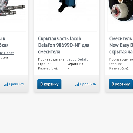
 к
Скрытая часть Jacob
Смеситель 
бкая
Delafon 98699D-NF для
New Easy 
смесителя
скрытая ча
НИ Пласт
оссия
Производитель:
Jacob Delafon
Производител
Страна:
Франция
Страна:
Размер(см):
-
Размер(см):
В корзину
В корзину
Сравнить
Сравнить