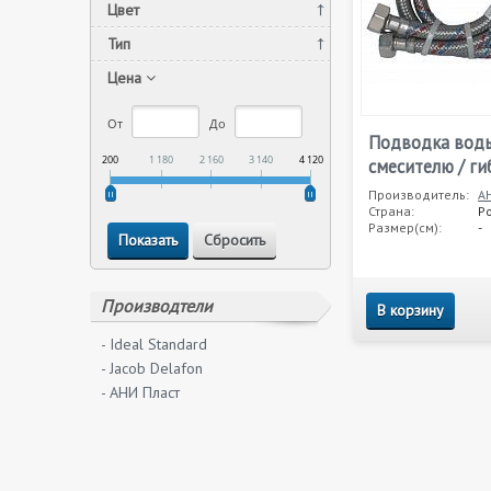
Цвет
Тип
Цена
От
До
Подводка воды
200
1 180
2 160
3 140
4 120
смесителю / ги
Производитель:
А
Страна:
Р
Размер(см):
-
Производтели
В корзину
- Ideal Standard
- Jacob Delafon
- АНИ Пласт