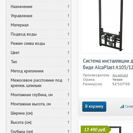
Назначение
Управление
Материал
Подвод воды
Режим слива воды
Цвет
Система инсталляции д
Тип
биде AlcaPlast A105/1
Метод крепления
Производитель:
Alcaplast
Страна:
Чехия
Межосевое расстояние под
Размер(см):
51*117*20
крепеж. шпильки
Монтажная глубина, см
Монтажная высота, см
В корзину
Срав
Ширина (см)
Высота (см)
13 490 руб.
Глубина (см)