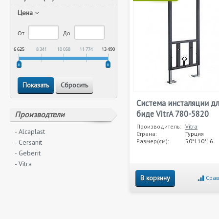
Цена
От
До
6 625
8 341
10 058
11 774
13 490
Система инсталяции дл
биде VitrA 780-5820
Производтели
Производитель:
Vitra
- Alcaplast
Страна:
Турция
Размер(см):
50*110*16
- Cersanit
- Geberit
- Vitra
В корзину
Срав