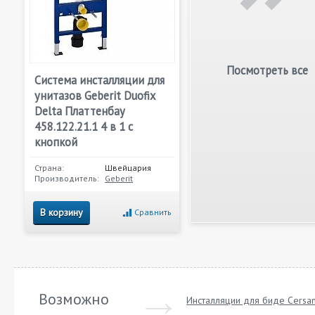
Посмотреть все
Система инсталляции для
унитазов Geberit Duofix
Delta Платтенбау
458.122.21.1 4 в 1 с
кнопкой
Страна:
Швейцария
Производитель:
Geberit
В корзину
Сравнить
Возможно
Инсталляции для биде Cersan