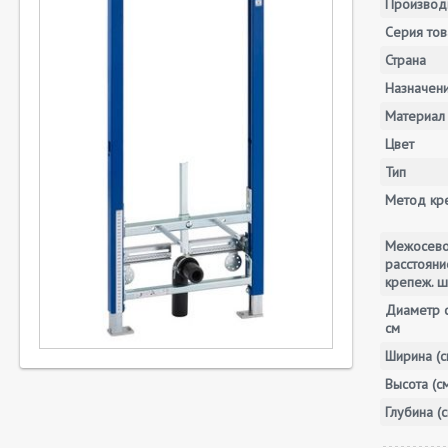
Производ
Серия тов
Страна
Назначен
Материал
Цвет
Тип
Метод кр
Межосев
расстояни
крепеж. ш
Диаметр с
см
Ширина (с
Высота (с
Глубина (с