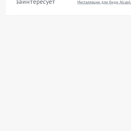
заинтересует
Инсталляции для биде Alcapl