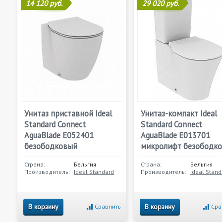
14 120 руб.
29 020 руб.
Унитаз приставной Ideal
Унитаз-компакт Ideal
Standard Connect
Standard Connect
AguaBlade E052401
AguaBlade E013701
безободковый
микролифт безободк
Страна:
Бельгия
Страна:
Бельгия
Производитель:
Ideal Standard
Производитель:
Ideal Stand
В корзину
В корзину
Сравнить
Сра