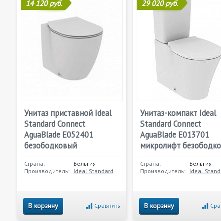
14 120 руб.
29 020 руб.
Унитаз приставной Ideal
Унитаз-компакт Ideal
Standard Connect
Standard Connect
AguaBlade E052401
AguaBlade E013701
безободковый
микролифт безободк
Страна:
Бельгия
Страна:
Бельгия
Производитель:
Ideal Standard
Производитель:
Ideal Stand
В корзину
В корзину
Сравнить
Сра