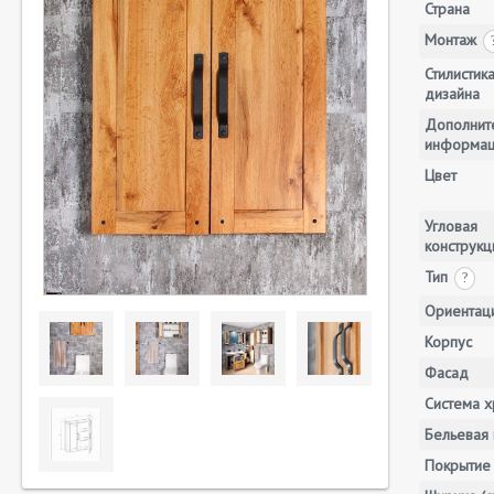
Страна
Монтаж
Стилистик
дизайна
Дополнит
информа
Цвет
Угловая
конструкц
Тип
?
Ориентац
Корпус
Фасад
Система х
Бельевая 
Покрытие