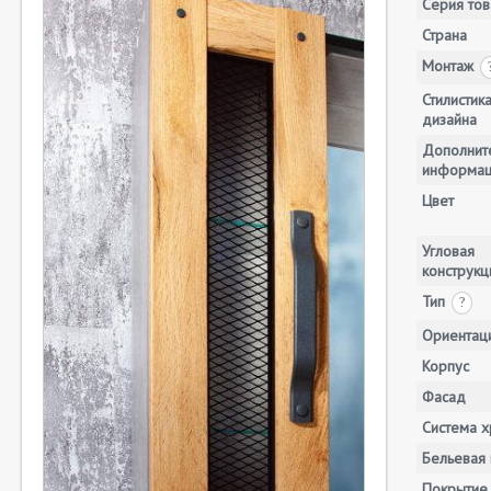
Серия тов
Страна
Монтаж
Стилистик
дизайна
Дополнит
информа
Цвет
Угловая
конструкц
Тип
?
Ориентац
Корпус
Фасад
Система х
Бельевая 
Покрытие