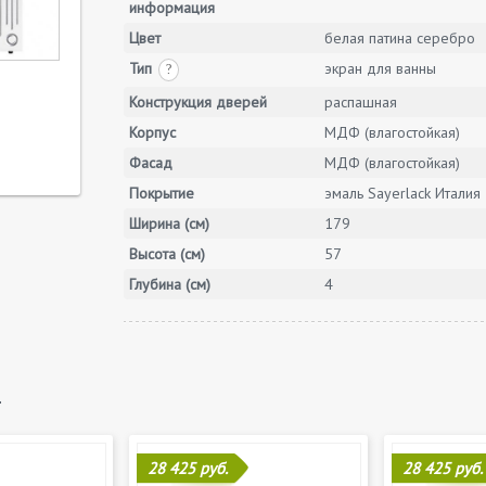
информация
Цвет
белая патина серебро
Тип
экран для ванны
?
Конструкция дверей
распашная
Корпус
МДФ (влагостойкая)
Фасад
МДФ (влагостойкая)
Покрытие
эмаль Sayerlack Италия
Ширина (см)
179
Высота (см)
57
Глубина (см)
4
ь
28 425 руб.
28 425 руб.