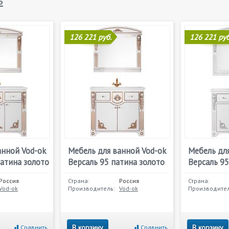
ь
126 221 руб.
126 221 руб
анной Vod-ok
Мебель для ванной Vod-ok
Мебель для
патина золото
Версаль 95 патина золото
Версаль 95
Россия
Страна:
Россия
Страна:
Vod-ok
Производитель:
Vod-ok
Производител
В корзину
В корзину
Сравнить
Сравнить