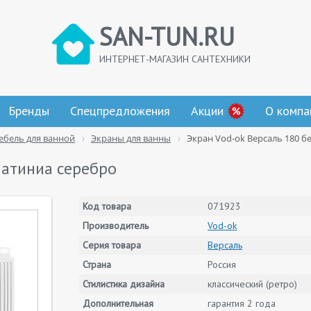
SAN-TUN.RU
ИНТЕРНЕТ-МАГАЗИН САНТЕХНИКИ
Бренды
Спецпредложения
Акции
О компа
ебель для ванной
Экраны для ванны
Экран Vod-ok Версаль 180 б
патиниа серебро
Код товара
071923
Производитель
Vod-ok
Серия товара
Версаль
Страна
Россия
Стилистика дизайна
классический (ретро)
Дополнительная
гарантия 2 года