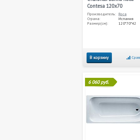
Contesa 120x70
Производитель:
Roca
Страна:
Испания
Размер(см):
120*70*42
В корзину
Срав
6 060 руб.