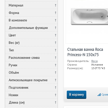
Материал
Форма
В комплекте
Дополнительные функции
Цвет
Вес (кг)
Стальная ванна Roca
Тип
Princess-N 150x75
Расположение слива
Производитель:
Roca
Страна:
Испания
Ручки
Размер(см):
150*75*43
Объём
Антискользящее покрытие
Подголовник
В корзину
Срав
Ножки
Длина (см)