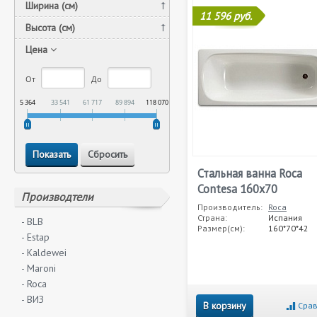
Ширина (см)
11 596 руб.
Высота (см)
Цена
От
До
5 364
33 541
61 717
89 894
118 070
Стальная ванна Roca
Contesa 160x70
Производтели
Производитель:
Roca
Страна:
Испания
- BLB
Размер(см):
160*70*42
- Estap
- Kaldewei
- Maroni
- Roca
- ВИЗ
В корзину
Срав