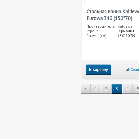
Стальная ванна Kaldew
Eurowa 310 (150*70)
Производитель:
Kaldewei
Страна:
Германия
Размер(см):
150*70*39
В корзину
Срав
<
1
2
3
4