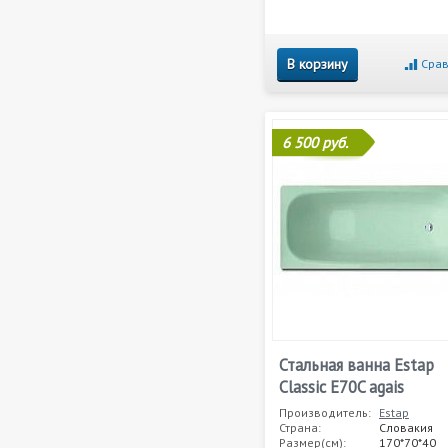
В корзину
Срав
6 500 руб.
Стальная ванна Estap
Classic E70C agais
Производитель:
Estap
Страна:
Словакия
Размер(см):
170*70*40