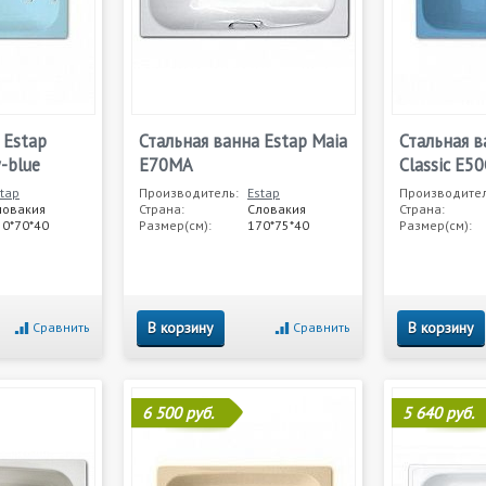
 Estap
Стальная ванна Estap Maia
Стальная в
y-blue
E70MA
Classic E50
tap
Производитель:
Estap
Производител
ловакия
Страна:
Словакия
Страна:
50*70*40
Размер(см):
170*75*40
Размер(см):
В корзину
В корзину
Сравнить
Сравнить
6 500 руб.
5 640 руб.