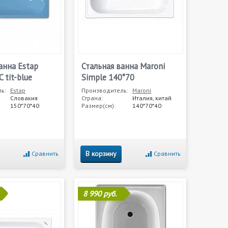
анна Estap
Стальная ванна Maroni
C tit-blue
Simple 140*70
ь:
Estap
Производитель:
Maroni
Словакия
Страна:
Италия, китай
150*70*40
Размер(см):
140*70*40
В корзину
Сравнить
Сравнить
8 990 руб.