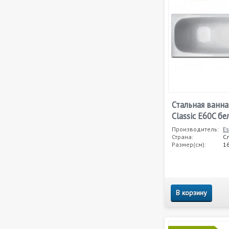
Стальная ванна
Classic E60C бе
Производитель:
Es
Страна:
С
Размер(см):
1
В корзину