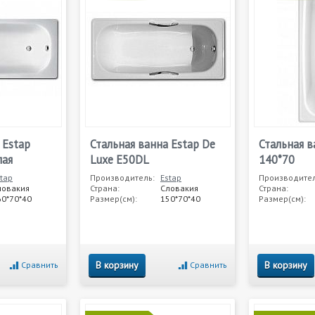
 Estap
Стальная ванна Estap De
Стальная в
лая
Luxe E50DL
140*70
tap
Производитель:
Estap
Производител
ловакия
Страна:
Словакия
Страна:
60*70*40
Размер(см):
150*70*40
Размер(см):
В корзину
В корзину
Сравнить
Сравнить