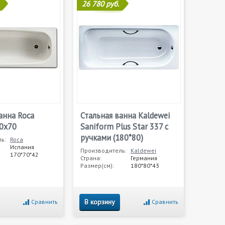
26 780 руб.
анна Roca
Стальная ванна Kaldewei
70x70
Saniform Plus Star 337 с
ручками (180*80)
ь:
Roca
Испания
Производитель:
Kaldewei
170*70*42
Страна:
Германия
Размер(см):
180*80*43
В корзину
Сравнить
Сравнить