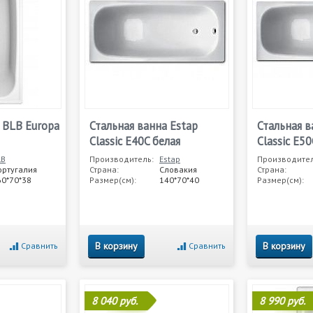
 BLB Europa
Стальная ванна Estap
Стальная в
Classic E40C белая
Classic E50
LB
Производитель:
Estap
Производител
ортугалия
Страна:
Словакия
Страна:
60*70*38
Размер(см):
140*70*40
Размер(см):
В корзину
В корзину
Сравнить
Сравнить
8 040 руб.
8 990 руб.