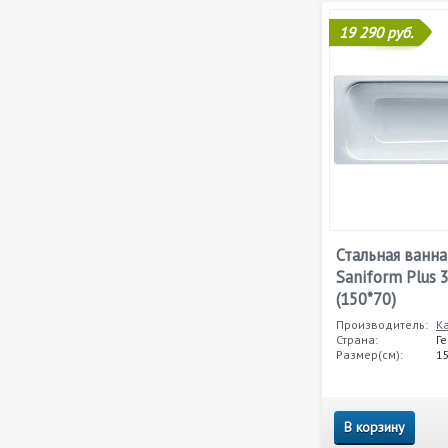
19 290 руб.
Стальная ванна
Saniform Plus 
(150*70)
Производитель:
K
Страна:
Г
Размер(см):
1
В корзину