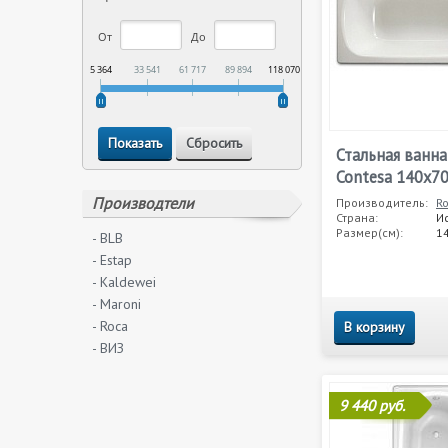
От
До
5 364
33 541
61 717
89 894
118 070
Стальная ванна
Contesa 140x7
Производтели
Производитель:
R
Страна:
И
Размер(см):
1
- BLB
- Estap
- Kaldewei
- Maroni
- Roca
В корзину
- ВИЗ
9 440 руб.