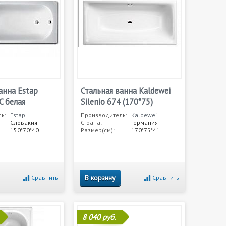
анна Estap
Стальная ванна Kaldewei
C белая
Silenio 674 (170*75)
ь:
Estap
Производитель:
Kaldewei
Словакия
Страна:
Германия
150*70*40
Размер(см):
170*75*41
В корзину
Сравнить
Сравнить
8 040 руб.