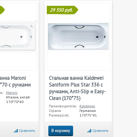
29 350 руб.
анна Maroni
Стальная ванна Kaldewei
*70 с ручками
Saniform Plus Star 336 с
ручками, Anti-Slip и Easy-
ь:
Maroni
Италия, китай
Clean (170*75)
170*70*40
Производитель:
Kaldewei
Страна:
Германия
Размер(см):
170*75*41
В корзину
Сравнить
Сравнить