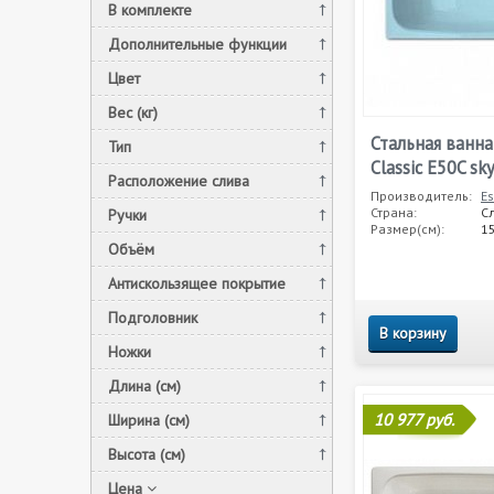
В комплекте
Дополнительные функции
Цвет
Вес (кг)
Стальная ванна
Тип
Classic E50C sk
Расположение слива
Производитель:
Es
Страна:
С
Ручки
Размер(см):
1
Объём
Антискользящее покрытие
Подголовник
В корзину
Ножки
Длина (см)
10 977 руб.
Ширина (см)
Высота (см)
Цена