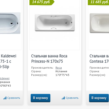
14 675 руб.
11 685 руб.
 Kaldewei
Стальная ванна Roca
Стальная в
375-1 с
Princess-N 170x75
Contesa 1
-Slip
Производитель:
Roca
Производител
Страна:
Испания
Страна:
Размер(см):
170*75*43
Размер(см):
aldewei
ермания
80*80*43
В корзину
В корзину
Сравнить
Сравнить