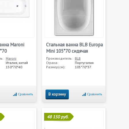
анна Maroni
Стальная ванна BLB Europa
*70
Mini 105*70 сидячая
ь:
Maroni
Производитель:
BLB
Италия, китай
Страна:
Португалия
150*70*40
Размер(см):
105*70*37
В корзину
Сравнить
Сравнить
48 150 руб.