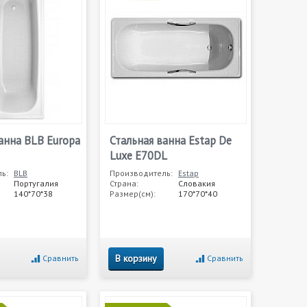
анна BLB Europa
Стальная ванна Estap De
Luxe E70DL
ь:
BLB
Производитель:
Estap
Португалия
Страна:
Словакия
140*70*38
Размер(см):
170*70*40
В корзину
Сравнить
Сравнить