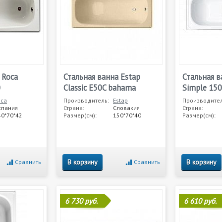
 Roca
Стальная ванна Estap
Стальная в
0
Classic E50C bahama
Simple 150
oca
Производитель:
Estap
Производител
спания
Страна:
Словакия
Страна:
40*70*42
Размер(см):
150*70*40
Размер(см):
В корзину
В корзину
Сравнить
Сравнить
6 730 руб.
6 610 руб.