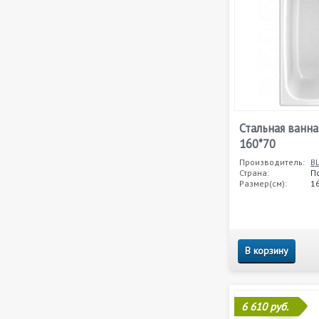
Стальная ванна
160*70
Производитель:
B
Страна:
П
Размер(см):
1
В корзину
6 610 руб.