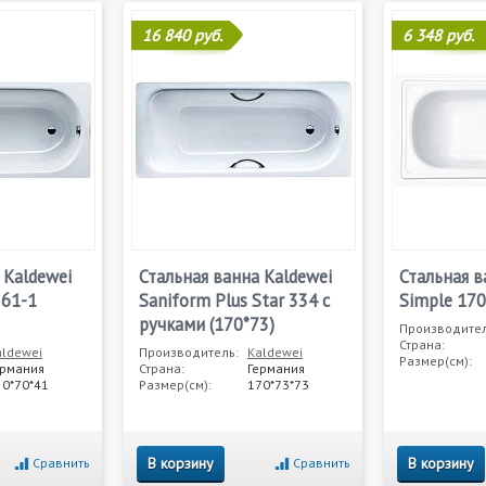
16 840 руб.
6 348 руб.
 Kaldewei
Стальная ванна Kaldewei
Стальная в
361-1
Saniform Plus Star 334 с
Simple 170
ручками (170*73)
Производител
Страна:
aldewei
Производитель:
Kaldewei
Размер(см):
ермания
Страна:
Германия
50*70*41
Размер(см):
170*73*73
В корзину
В корзину
Сравнить
Сравнить