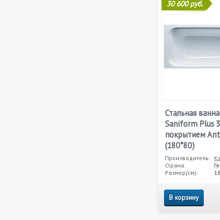
30 600 руб.
Стальная ванна
Saniform Plus 
покрытием Anti
(180*80)
Производитель:
K
Страна:
Г
Размер(см):
1
В корзину