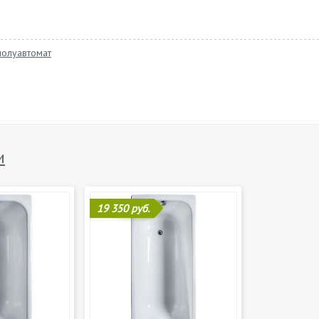
полуавтомат
и
19 350 руб.