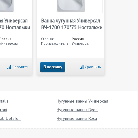
ая Универсал
Ванна чугунная Универсал
70 Ностальжи
ВЧ-1700 170*75 Ностальжи
Россия
Страна:
Россия
Универсал
Производитель:
Универсал
В корзину
Сравнить
Сравнить
talia
Чугунные ванны Универсал
roni
Чугунные ванны Byon
ob Delafon
Чугунные ванны Roca