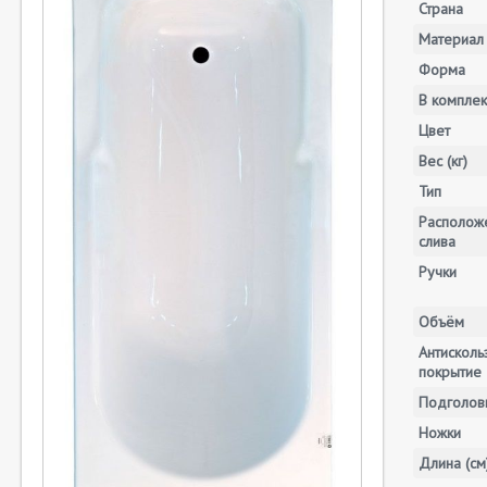
Страна
Материал
Форма
В комплек
Цвет
Вес (кг)
Тип
Располож
слива
Ручки
Объём
Антискол
покрытие
Подголов
Ножки
Длина (см