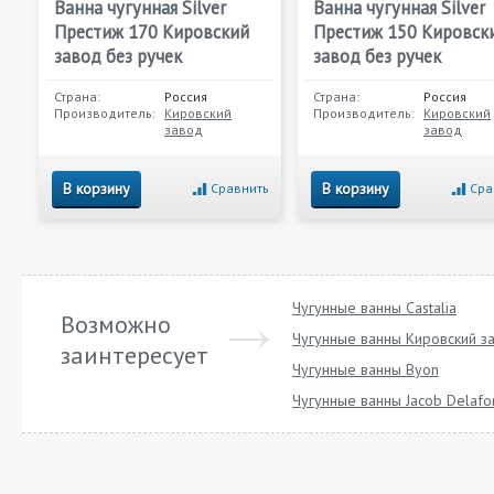
Ванна чугунная Silver
Ванна чугунная Silver
Престиж 170 Кировский
Престиж 150 Кировск
завод без ручек
завод без ручек
Страна:
Россия
Страна:
Россия
Производитель:
Кировский
Производитель:
Кировский
завод
завод
В корзину
В корзину
Сравнить
Сра
Чугунные ванны Castalia
Возможно
Чугунные ванны Кировский з
заинтересует
Чугунные ванны Byon
Чугунные ванны Jacob Delafo