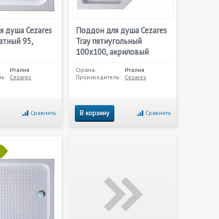
я душа Cezares
Поддон для душа Cezares
атный 95,
Tray пятиугольный
100х100, акриловый
Италия
Страна:
Италия
ь:
Cezares
Производитель:
Cezares
В корзину
Сравнить
Сравнить