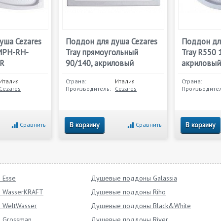
уша Cezares
Поддон для душа Cezares
Поддон дл
MPH-RH-
Tray прямоугольный
Tray R550 
-R
90/140, акриловый
акриловый
Италия
Страна:
Италия
Страна:
Cezares
Производитель:
Cezares
Производител
В корзину
В корзину
Сравнить
Сравнить
 Esse
Душевые поддоны Galassia
 WasserKRAFT
Душевые поддоны Riho
WeltWasser
Душевые поддоны Black&White
 Grossman
Душевые поддоны River