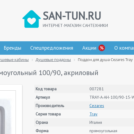
SAN-TUN.RU
ИНТЕРНЕТ-МАГАЗИН САНТЕХНИКИ
Бренды
Спецпредложения
Акции
О компа
ушевые кабины
Душевые поддоны
Поддон для душа Cezares Tra
ямоугольный 100/90, акриловый
Код товара
007281
Артикул
TRAY-A-AH-100/90-15-
Производитель
Cezares
Серия товара
Tray
Страна
Италия
Форма
прямоугольная