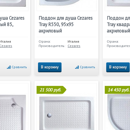
уша Cezares
Поддон для душа Cezares
Поддон дл
ый 85,
Tray R550, 95х95
Tray квадр
акриловый
акриловый
Италия
Страна:
Италия
Страна:
Cezares
Производитель:
Cezares
Производител
В корзину
В корзину
Сравнить
Сравнить
21 500 руб.
14 450 руб.