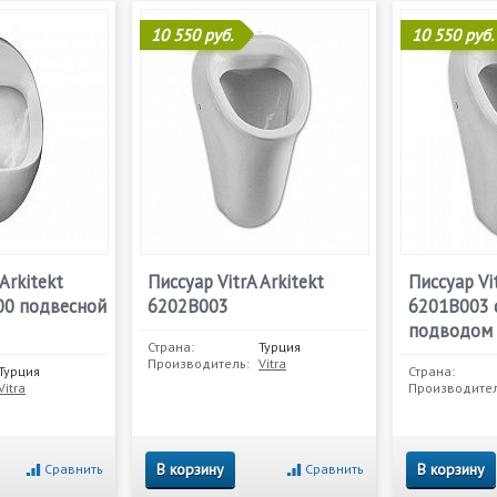
10 550 руб.
10 550 руб.
Arkitekt
Писсуар VitrA Arkitekt
Писсуар Vit
00 подвесной
6202B003
6201B003 
подводом
Страна:
Турция
Производитель:
Vitra
Турция
Страна:
Vitra
Производител
В корзину
В корзину
Сравнить
Сравнить