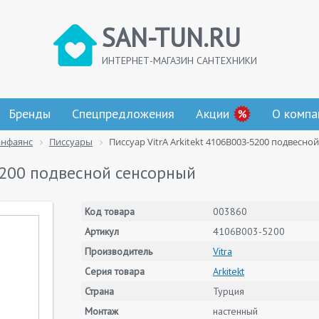
SAN-TUN.RU
ИНТЕРНЕТ-МАГАЗИН САНТЕХНИКИ
Бренды
Спецпредложения
Акции
О компа
анфаянс
Писсуары
Писсуар VitrA Arkitekt 4106B003-5200 подвесно
-5200 подвесной сенсорный
Код товара
003860
Артикул
4106B003-5200
Производитель
Vitra
Серия товара
Arkitekt
Страна
Турция
Монтаж
настенный