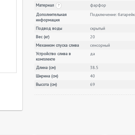
Материал
фарфор
?
Дополнительная
Подключение: батарейк
информация
Подвод воды
скрытый
Вес (кг)
20
Механизм спуска слива
сенсорный
Устройство слива в
да
комплекте
Длина (см)
38.5
Ширина (см)
40
Высота (см)
69