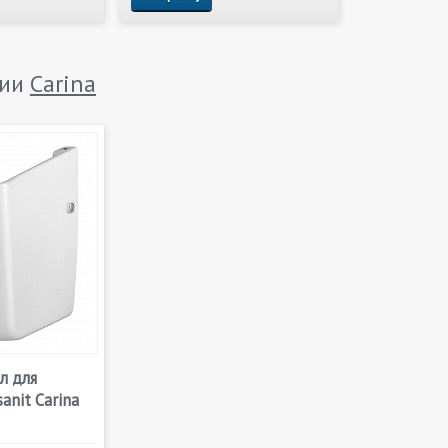
рии
Carina
л для
anit Carina