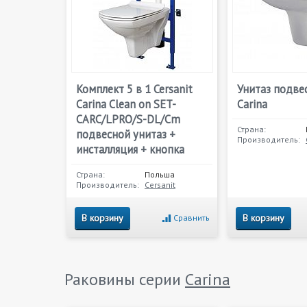
Комплект 5 в 1 Cersanit
Унитаз подвес
Carina Clean on SET-
Сarina
CARC/LPRO/S-DL/Cm
Страна:
подвесной унитаз +
Производитель:
инсталляция + кнопка
Страна:
Польша
Производитель:
Cersanit
В корзину
В корзину
Сравнить
Раковины серии
Carina