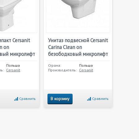
пакт Cersanit
Унитаз подвесной Cersanit
n on
Carina Clean on
вый микролифт
безободковый микролифт
Польша
Страна:
Польша
ь:
Cersanit
Производитель:
Cersanit
В корзину
Сравнить
Сравнить