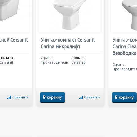
ной Cersanit
Унитаз-компакт Cersanit
Унитаз-ком
Carina микролифт
Carina Clea
безободко
Польша
Страна:
Польша
Cersanit
Производитель:
Cersanit
Страна:
Производител
В корзину
В корзину
Сравнить
Сравнить