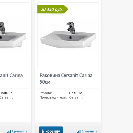
20 350 руб.
anit Carina
Раковина Cersanit Carina
50см
Польша
Страна:
Польша
Cersanit
Производитель:
Cersanit
В корзину
Сравнить
Сравнить