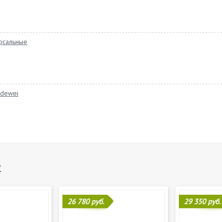
ерсальные
ldewei
e
26 780 руб.
29 350 руб.