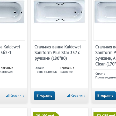
а Kaldewei
Стальная ванна Kaldewei
Стальная в
 362-1
Saniform Plus Star 337 с
Saniform P
ручками (180*80)
ручками, An
Clean (170
Германия
Страна:
Германия
Kaldewei
Производитель:
Kaldewei
Страна:
Производител
В корзину
В корзину
Сравнить
Сравнить
28 190 руб.
30 600 руб.