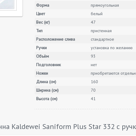
Форма
прямоугольная
Цвет
белый
Вес (кг)
47
Тип
пристенная
Расположение слива
стандартное
Ручки
установка по желанию
Объём
93
Подголовник
нет
Ножки
приобретаются отдельн
Длина (см)
160
Ширина (см)
70
Высота (см)
41
а Kaldewei Saniform Plus Star 332 с ручк