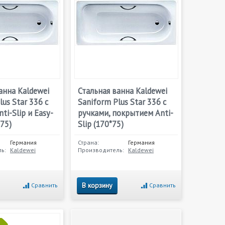
анна Kaldewei
Стальная ванна Kaldewei
lus Star 336 с
Saniform Plus Star 336 с
ti-Slip и Easy-
ручками, покрытием Anti-
*75)
Slip (170*75)
Германия
Страна:
Германия
ь:
Kaldewei
Производитель:
Kaldewei
В корзину
Сравнить
Сравнить