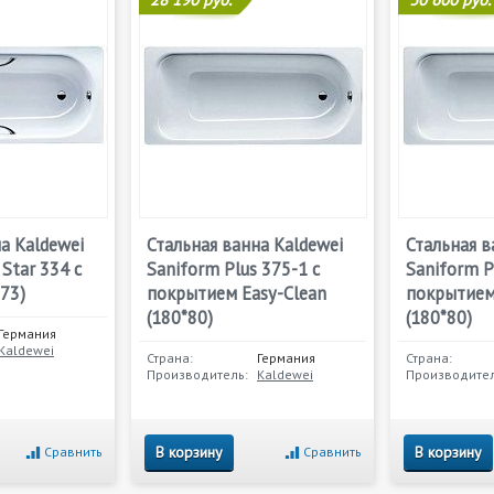
а Kaldewei
Стальная ванна Kaldewei
Стальная в
 Star 334 с
Saniform Plus 375-1 с
Saniform P
73)
покрытием Easy-Clean
покрытием 
(180*80)
(180*80)
Германия
Kaldewei
Страна:
Германия
Страна:
Производитель:
Kaldewei
Производител
В корзину
В корзину
Сравнить
Сравнить