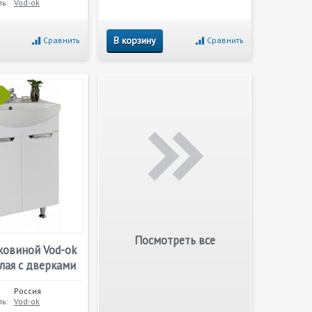
ь:
Vod-ok
В корзину
Сравнить
Сравнить
Посмотреть все
ковиной Vod-ok
лая с дверками
Россия
ь:
Vod-ok