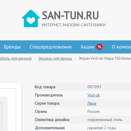
SAN-TUN.RU
ИНТЕРНЕТ-МАГАЗИН САНТЕХНИКИ
Бренды
Спецпредложения
Акции
О компа
ебель для ванной
Экраны для ванны
Экран Vod-ok Лира 150 бел
Код товара
007093
Производитель
Vod-ok
Серия товара
Лира
Страна
Россия
Стилистика дизайна
современный стиль
Дополнительная
гарантия 2 года