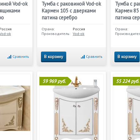
виной Vod-ok
Тумба с раковиной Vod-ok
Тумба с ра
 ящиками
Кармен 105 с дверками
Кармен 85
ро
патина серебро
патина се
Россия
Страна:
Россия
Страна:
Vod-ok
Производитель:
Vod-ok
Производител
В корзину
В корзину
Сравнить
Сравнить
59 969 руб.
55 224 руб.