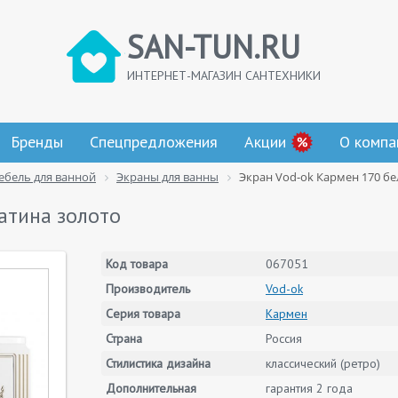
SAN-TUN.RU
ИНТЕРНЕТ-МАГАЗИН САНТЕХНИКИ
Бренды
Спецпредложения
Акции
О компа
ебель для ванной
Экраны для ванны
Экран Vod-ok Кармен 170 бе
атина золото
Код товара
067051
Производитель
Vod-ok
Серия товара
Кармен
Страна
Россия
Стилистика дизайна
классический (ретро)
Дополнительная
гарантия 2 года