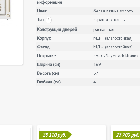
информация
Цвет
белая патина золото
Тип
экран для ванны
?
Конструкция дверей
распашная
Корпус
МДФ (влагостойкая)
Фасад
МДФ (влагостойкая)
Покрытие
эмаль Sayerlack Италия
Ширина (см)
169
Высота (см)
57
Глубина (см)
4
28 110 руб.
23 700 руб.