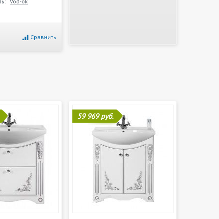
ь:
Vod-ok
Сравнить
59 969 руб.