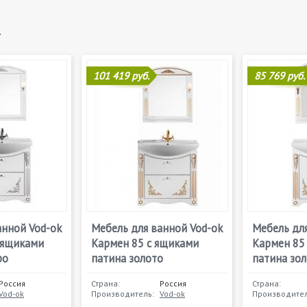
н
101 419 руб.
85 769 руб.
анной Vod-ok
Мебель для ванной Vod-ok
Мебель для
 ящиками
Кармен 85 с ящиками
Кармен 85
ро
патина золото
патина зо
Россия
Страна:
Россия
Страна:
Vod-ok
Производитель:
Vod-ok
Производител