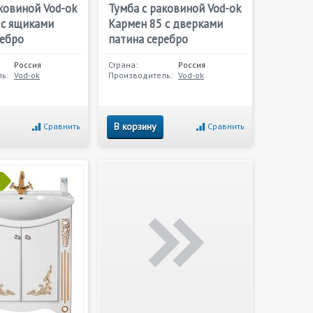
ковиной Vod-ok
Тумба с раковиной Vod-ok
 с ящиками
Кармен 85 с дверками
ребро
патина серебро
Россия
Страна:
Россия
ь:
Vod-ok
Производитель:
Vod-ok
В корзину
Сравнить
Сравнить