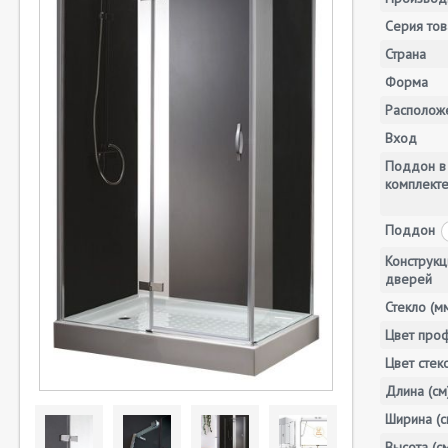
Серия тов
Страна
Форма
Располож
Вход
Поддон в
комплект
Поддон
Конструкц
дверей
Стекло (м
Цвет про
Цвет стек
Длина (см
Ширина (с
Высота (с