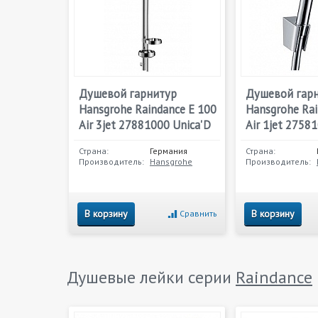
Душевой гарнитур
Душевой гар
Hansgrohe Raindance E 100
Hansgrohe Rai
Air 3jet 27881000 Unica'D
Air 1jet 2758
Страна:
Германия
Страна:
Производитель:
Hansgrohe
Производитель:
В корзину
В корзину
Сравнить
Душевые лейки серии
Raindance