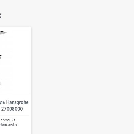
e
ль Hansgrohe
t 27008000
Германия
Hansgrohe