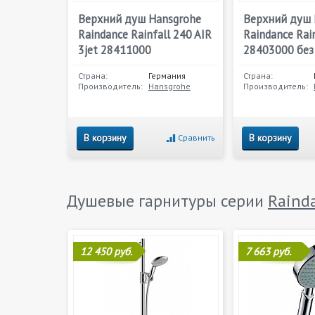
Верхний душ Hansgrohe
Верхний душ 
Raindance Rainfall 240 AIR
Raindance Ra
3jet 28411000
28403000 без
Страна:
Германия
Страна:
Производитель:
Hansgrohe
Производитель:
В корзину
В корзину
Сравнить
Душевые гарнитуры серии
Raind
12 450 руб.
7 663 руб.