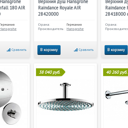
Hansgrohe
Верхний душ Hansgrohe
Верхний д
nfall 180 AIR
Raindance Royale AIR
Raindance 
0
28420000
28418000 
Германия
Страна:
Германия
Страна:
Hansgrohe
Производитель:
Hansgrohe
Производител
В корзину
В корзину
Сравнить
Сравнить
38 040 руб.
40 260 руб.