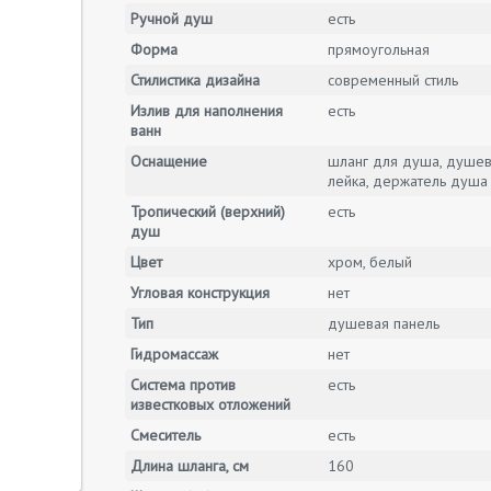
Ручной душ
есть
Форма
прямоугольная
Стилистика дизайна
современный стиль
Излив для наполнения
есть
ванн
Оснащение
шланг для душа, душе
лейка, держатель душа
Тропический (верхний)
есть
душ
Цвет
хром, белый
Угловая конструкция
нет
Тип
душевая панель
Гидромассаж
нет
Система против
есть
известковых отложений
Смеситель
есть
Длина шланга, см
160