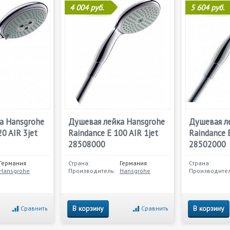
4 004 руб.
5 604 руб.
а Hansgrohe
Душевая лейка Hansgrohe
Душевая л
20 AIR 3jet
Raindance E 100 AIR 1jet
Raindance 
28508000
28502000
Германия
Страна:
Германия
Страна:
Hansgrohe
Производитель:
Hansgrohe
Производител
В корзину
В корзину
Сравнить
Сравнить