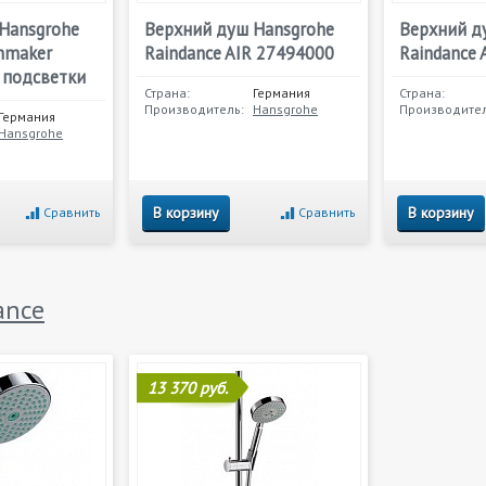
Hansgrohe
Верхний душ Hansgrohe
Верхний д
inmaker
Raindance AIR 27494000
Raindance 
 подсветки
Страна:
Германия
Страна:
Производитель:
Hansgrohe
Производител
Германия
Hansgrohe
В корзину
В корзину
Сравнить
Сравнить
ance
13 370 руб.