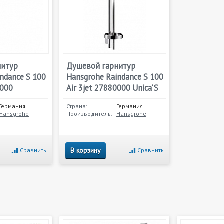
нитур
Душевой гарнитур
ndance S 100
Hansgrohe Raindance S 100
1000
Air 3jet 27880000 Unica'S
Германия
Страна:
Германия
Hansgrohe
Производитель:
Hansgrohe
В корзину
Сравнить
Сравнить