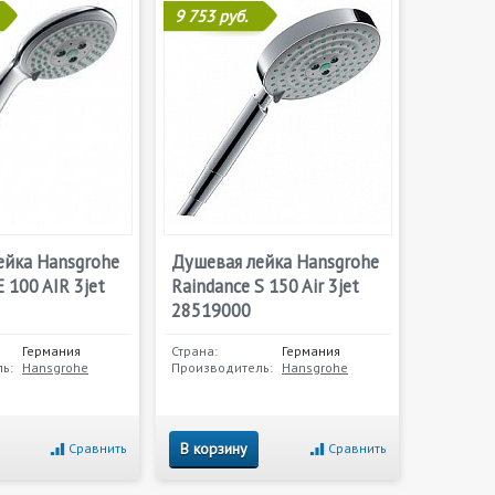
9 753 руб.
ейка Hansgrohe
Душевая лейка Hansgrohe
E 100 AIR 3jet
Raindance S 150 Air 3jet
28519000
Германия
Страна:
Германия
ь:
Hansgrohe
Производитель:
Hansgrohe
В корзину
Сравнить
Сравнить