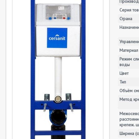
Производ
Серия тов
Страна
Назначен
Управлен
Материал
Режим сл
воды
Цвет
Тип
Объём смы
Метод кр
Межосев
расстояни
крепеж. ш
Ширина (с