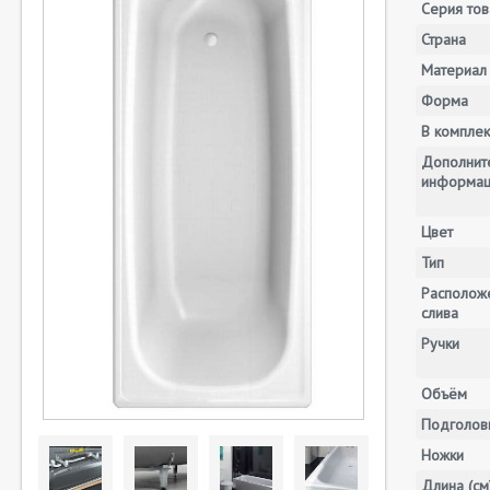
Серия тов
Страна
Материал
Форма
В комплек
Дополнит
информа
Цвет
Тип
Располож
слива
Ручки
Объём
Подголов
Ножки
Длина (см