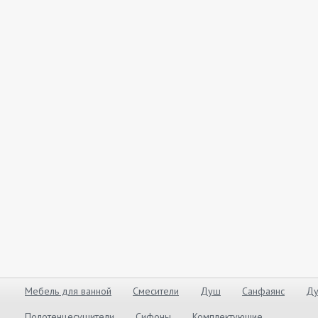
Мебель для ванной
Смесители
Душ
Санфаянс
Ду
Полотенцесушители
Сифоны
Комплектующие