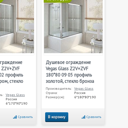
граждение
Душевое ограждение
s Z2V+ZVF
Vegas Glass Z2V+ZVF
 02 профиль
180*80 09 05 профиль
ром, стекло
золотой, стекло бронза
Производитель:
Vegas Glass
Страна:
Россия
ь:
Vegas Glass
Размер(см):
6*180*80*190
Россия
6*170*90*190
В корзину
Сравнить
Сравнить