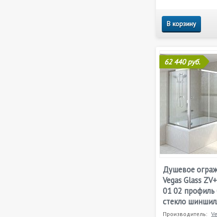
В корзину
62 440 руб.
Душевое огра
Vegas Glass ZV
01 02 профиль 
стекло шиншил
Производитель:
V