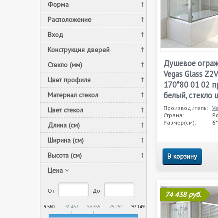
Форма
Расположение
Вход
Конструкция дверей
Душевое огра
Стекло (мм)
Vegas Glass Z2
Цвет профиля
170*80 01 02 
белый, стекло
Материал стекол
Производитель:
V
Цвет стекол
Страна:
Р
Размер(см):
6
Длина (см)
Ширина (см)
Высота (см)
В корзину
Цена
От
До
74 438 руб.
9 560
31 457
53 355
75 252
97 149