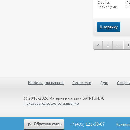
Страна:
Р
Размер(см):
6
В корзину
<
1
...
1
Мебель для ванной
Смесители
Душ
Санфая
© 2010-2026 Интернет-магазин SAN-TUN.RU
Пользовательское соглашение
Обратная связь
+7 (495) 128
-50-07
Контак