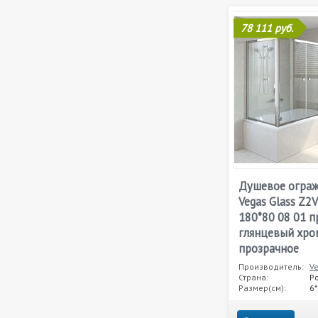
78 111 руб.
Душевое огра
Vegas Glass Z2
180*80 08 01 
глянцевый хром
прозрачное
Производитель:
V
Страна:
Р
Размер(см):
6