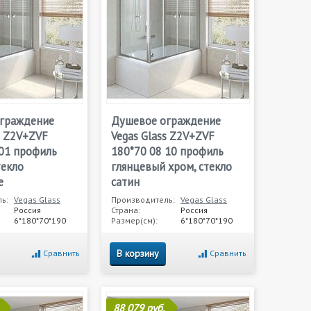
граждение
Душевое ограждение
s Z2V+ZVF
Vegas Glass Z2V+ZVF
 01 профиль
180*70 08 10 профиль
текло
глянцевый хром, стекло
е
сатин
ь:
Vegas Glass
Производитель:
Vegas Glass
Россия
Страна:
Россия
6*180*70*190
Размер(см):
6*180*70*190
В корзину
Сравнить
Сравнить
88 079 руб.