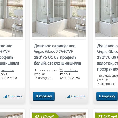
ждение
Душевое ограждение
Душевое о
V+ZVF
Vegas Glass Z2V+ZVF
Vegas Glas
профиль
180*75 01 02 профиль
180*70 09
о шиншилла
белый, стекло шиншилла
золотой, с
прозрачно
egas Glass
Производитель:
Vegas Glass
оссия
Страна:
Россия
Производител
*170*85*190
Размер(см):
6*180*75*190
Страна:
Размер(см):
В корзину
В корзину
Сравнить
Сравнить
62 440 руб.
73 263 руб.