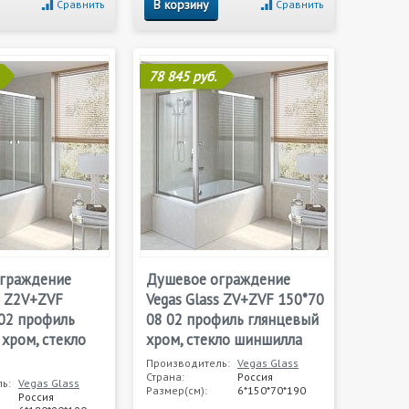
В корзину
Сравнить
Сравнить
78 845 руб.
граждение
Душевое ограждение
s Z2V+ZVF
Vegas Glass ZV+ZVF 150*70
 02 профиль
08 02 профиль глянцевый
хром, стекло
хром, стекло шиншилла
Производитель:
Vegas Glass
Страна:
Россия
ь:
Vegas Glass
Размер(см):
6*150*70*190
Россия