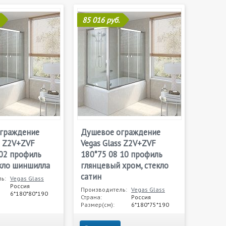
85 016 руб.
граждение
Душевое ограждение
s Z2V+ZVF
Vegas Glass Z2V+ZVF
 02 профиль
180*75 08 10 профиль
екло шиншилла
глянцевый хром, стекло
сатин
ь:
Vegas Glass
Россия
Производитель:
Vegas Glass
6*180*80*190
Страна:
Россия
Размер(см):
6*180*75*190