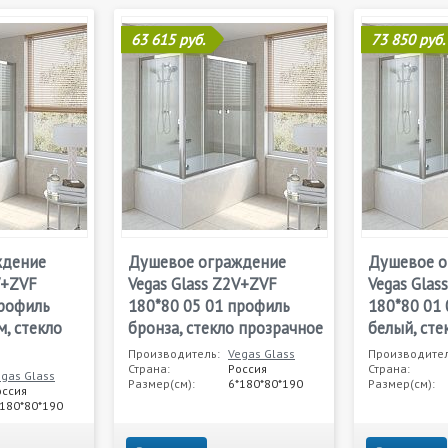
63 615 руб.
73 850 руб.
ждение
Душевое ограждение
Душевое о
V+ZVF
Vegas Glass Z2V+ZVF
Vegas Glas
профиль
180*80 05 01 профиль
180*80 01
, стекло
бронза, стекло прозрачное
белый, ст
Производитель:
Vegas Glass
Производител
Страна:
Россия
Страна:
egas Glass
Размер(см):
6*180*80*190
Размер(см):
оссия
*180*80*190