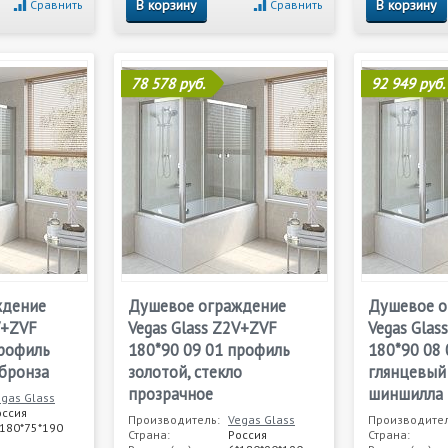
В корзину
В корзину
Сравнить
Сравнить
78 578 руб.
92 949 руб.
ждение
Душевое ограждение
Душевое о
V+ZVF
Vegas Glass Z2V+ZVF
Vegas Glas
профиль
180*90 09 01 профиль
180*90 08
 бронза
золотой, стекло
глянцевый 
прозрачное
шиншилла
egas Glass
оссия
Производитель:
Vegas Glass
Производител
*180*75*190
Страна:
Россия
Страна: