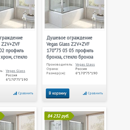
граждение
Душевое ограждение
s Z2V+ZVF
Vegas Glass Z2V+ZVF
 02 профиль
170*75 05 05 профиль
хром, стекло
бронза, стекло бронза
Производитель:
Vegas Glass
Страна:
Россия
ь:
Vegas Glass
Размер(см):
6*170*75*190
Россия
6*170*75*190
В корзину
Сравнить
Сравнить
84 232 руб.