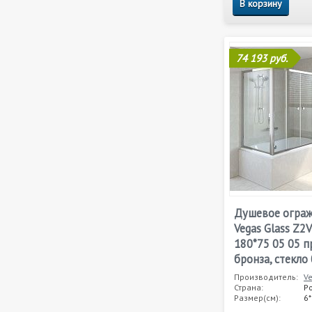
В корзину
74 193 руб.
Душевое огра
Vegas Glass Z2
180*75 05 05 
бронза, стекло
Производитель:
V
Страна:
Р
Размер(см):
6