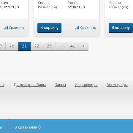
оссия
Страна:
Россия
Страна:
*150*70*190
Размер(см):
6*180*190
Размер(см):
В корзину
В корзину
Сравнить
Сравнить
9
20
21
22
23
...
41
>
нс
Душевые кабины
Ванны
Инсталляции
Аксессуары
ты
В сравнении
0