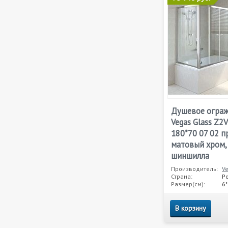
Душевое огра
Vegas Glass Z2
180*70 07 02 
матовый хром,
шиншилла
Производитель:
V
Страна:
Р
Размер(см):
6
В корзину