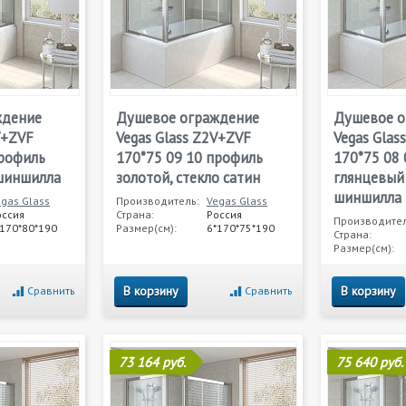
ждение
Душевое ограждение
Душевое о
V+ZVF
Vegas Glass Z2V+ZVF
Vegas Glas
профиль
170*75 09 10 профиль
170*75 08
 шиншилла
золотой, стекло сатин
глянцевый 
шиншилла
egas Glass
Производитель:
Vegas Glass
оссия
Страна:
Россия
Производител
*170*80*190
Размер(см):
6*170*75*190
Страна:
Размер(см):
В корзину
В корзину
Сравнить
Сравнить
73 164 руб.
75 640 руб.