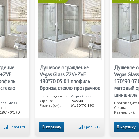
ждение
Душевое ограждение
Душевое о
V+ZVF
Vegas Glass Z2V+ZVF
Vegas Glas
профиль
180*70 05 01 профиль
170*90 07
 стекло
бронза, стекло прозрачное
матовый х
шиншилла
Производитель:
Vegas Glass
Страна:
Россия
egas Glass
Производител
Размер(см):
6*180*70*190
оссия
Страна:
*180*70*190
Размер(см):
В корзину
В корзину
Сравнить
Сравнить