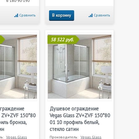
6*180*90*190
В корзину
Сравнить
Сравнить
58 522 руб.
граждение
Душевое ограждение
s ZV+ZVF 150*80
Vegas Glass ZV+ZVF 150*80
иль бронза,
01 10 профиль белый,
ин
стекло сатин
ь:
Vegas Glass
Производитель:
Vegas Glass