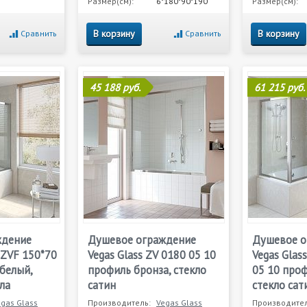
Размер(см):
6*180*90*190
Размер(см):
В корзину
В корзину
Сравнить
Сравнить
45 188 руб.
61 215 руб.
ждение
Душевое ограждение
Душевое о
+ZVF 150*70
Vegas Glass ZV 0180 05 10
Vegas Glas
белый,
профиль бронза, стекло
05 10 проф
ла
сатин
стекло сат
egas Glass
Производитель:
Vegas Glass
Производител