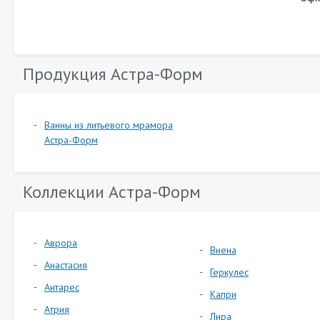
Продукция Астра-Форм
Ванны из литьевого мрамора
Астра-Форм
Коллекции Астра-Форм
Аврора
Виена
Анастасия
Геркулес
Антарес
Капри
Атрия
Лира