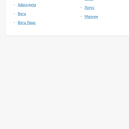
Афродита
Лотус
Вега
Магнум
Вега Люкс