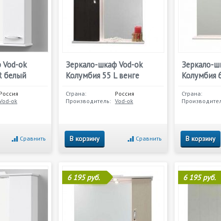
 Vod-ok
Зеркало-шкаф Vod-ok
Зеркало-ш
R белый
Колумбия 55 L венге
Колумбия 6
Россия
Страна:
Россия
Страна:
Vod-ok
Производитель:
Vod-ok
Производител
В корзину
В корзину
Сравнить
Сравнить
6 195 руб.
6 195 руб.