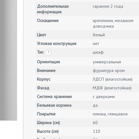
Дополнительная
гарантия 2 года
информация
Оснащение
крепления, механизм
доводчика
Цвет
белый
Угловая конструкция
нет
Тип
шкаф
?
Ориентация
универсальная
Внимание
фурнитура хром
Корпус
ЛДСП (влагостойкая)
Фасад
МДФ (влагостойкая)
Система хранения
с дверками
Бельевая корзина
да
Покрытие
пленка, глянцевое
Ширина (см)
60
Высота (см)
110