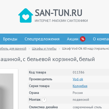
SAN-TUN.RU
ИНТЕРНЕТ-МАГАЗИН САНТЕХНИКИ
Бренды
Спецпредложения
Акции
О компа
ебель для ванной
Шкафы и тумбы
Шкаф Vod-Ok 60 над стиральн
ашиной, с бельевой корзиной, белый
Код товара
011386
Производитель
Vod-ok
Серия товара
Колумбия
Страна
Россия
Монтаж
подвесной
?
Стилистика дизайна
современный стиль