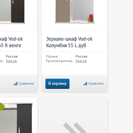
каф Vod-ok
Зеркало-шкаф Vod-ok
5 R венге
Колумбия 55 L дуб
Россия
Страна:
Россия
ь:
Vod-ok
Производитель:
Vod-ok
В корзину
Сравнить
Сравнить