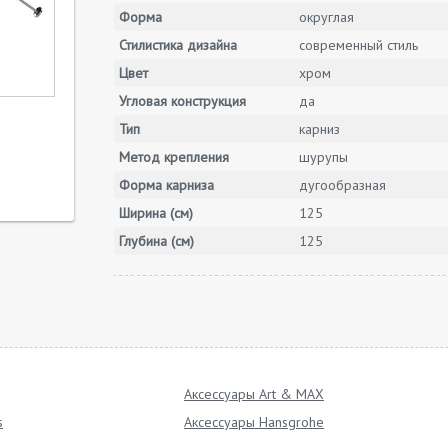
Форма
округлая
Стилистика дизайна
современный стиль
Цвет
хром
Угловая конструкция
да
Тип
карниз
Метод крепления
шурупы
Форма карниза
дугообразная
Ширина (см)
125
Глубина (см)
125
Аксессуары Art & MAX
s
Аксессуары Hansgrohe