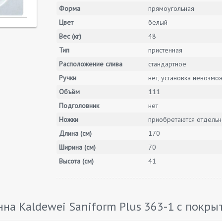
Форма
прямоугольная
Цвет
белый
Вес (кг)
48
Тип
пристенная
Расположение слива
стандартное
Ручки
нет, установка невозмо
Объём
111
Подголовник
нет
Ножки
приобретаются отдельн
Длина (см)
170
Ширина (см)
70
Высота (см)
41
а Kaldewei Saniform Plus 363-1 с покрыт