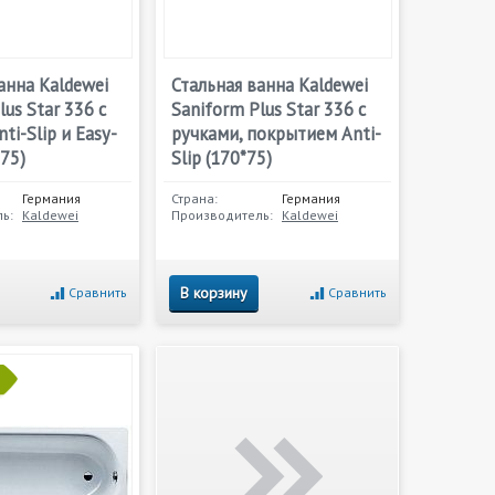
анна Kaldewei
Стальная ванна Kaldewei
lus Star 336 с
Saniform Plus Star 336 с
ti-Slip и Easy-
ручками, покрытием Anti-
*75)
Slip (170*75)
Германия
Страна:
Германия
ь:
Kaldewei
Производитель:
Kaldewei
В корзину
Сравнить
Сравнить