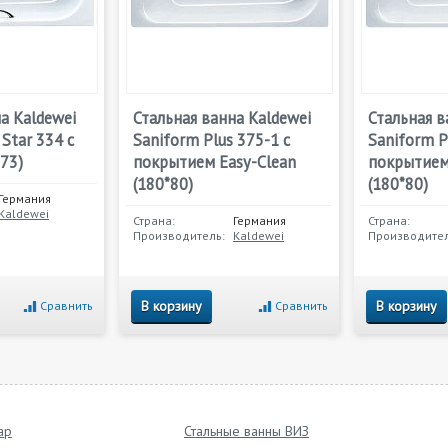
а Kaldewei
Стальная ванна Kaldewei
Стальная в
 Star 334 с
Saniform Plus 375-1 с
Saniform P
73)
покрытием Easy-Clean
покрытием 
(180*80)
(180*80)
Германия
Kaldewei
Страна:
Германия
Страна:
Производитель:
Kaldewei
Производител
В корзину
В корзину
Сравнить
Сравнить
ap
Стальные ванны ВИЗ