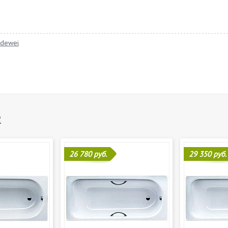
ldewei
e
26 780 руб.
29 350 руб.