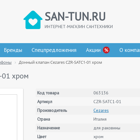
SAN-TUN.RU
ИНТЕРНЕТ-МАГАЗИН САНТЕХНИКИ
Бренды
Спецпредложения
Акции
О компа
ифоны
Донный клапан Cezares CZR-SATC1-01 хром
-01 хром
Код товара
063136
Артикул
CZR-SATC1-01
Производитель
Cezares
Страна
Италия
Назначение
для раковины
Цвет
хром