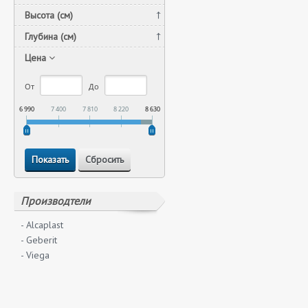
Высота (см)
Глубина (см)
Цена
От
До
6 990
7 400
7 810
8 220
8 630
Производтели
- Alcaplast
- Geberit
- Viega