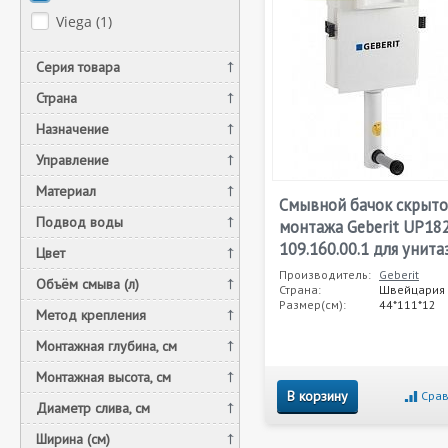
Viega (
1
)
Серия товара
Страна
Назначение
Управление
Материал
Смывной бачок скрыто
Подвод воды
монтажа Geberit UP18
109.160.00.1 для унита
Цвет
Производитель:
Geberit
Объём смыва (л)
Страна:
Швейцария
Размер(см):
44*111*12
Метод крепления
Монтажная глубина, см
Монтажная высота, см
В корзину
Срав
Диаметр слива, см
Ширина (см)